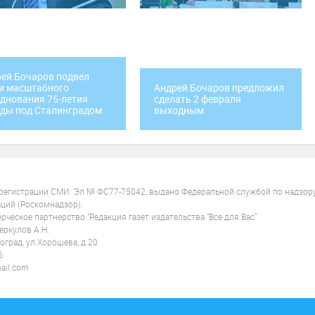
ей Бочаров подвел
и масштабного
Андрей Бочаров предложил
днования 75-летия
сделать 2 февраля
ды под Сталинградом
выходным
 регистрации СМИ: Эл № ФС77-75042, выдано Федеральной службой по надзор
ций (Роскомнадзор).
ческое партнерство "Редакция газет издательства "Все для Вас"
ркулов А.Н.
оград, ул.Хорошева, д.20
6
ail.com