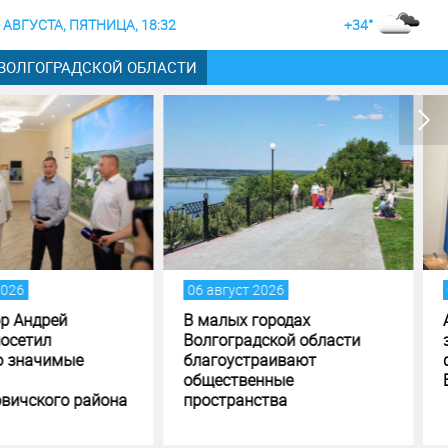
 АВГУСТА, ПЯТНИЦА, 18:32
+34°
 ВОЛГОГРАДСКОЙ ОБЛАСТИ
вгуст 2026
05 август 2026
лых городах
Андрей Бочаров поставил
оградской области
задачи по исполнению и
оустраивают
формированию бюджета
ественные
Волгоградской области
транства