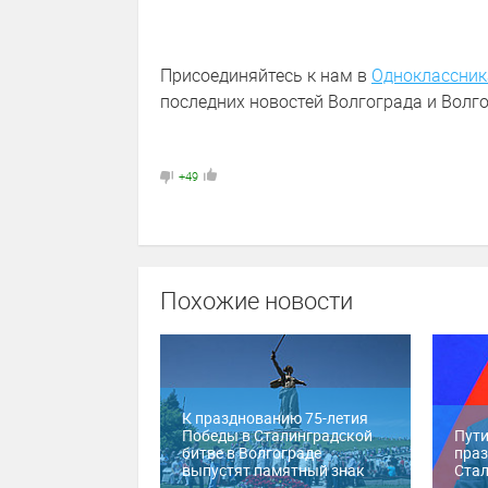
Присоединяйтесь к нам в
Одноклассник
последних новостей Волгограда и Волго
+49
Похожие новости
К празднованию 75-летия
Победы в Сталинградской
Пути
битве в Волгограде
пра
выпустят памятный знак
Стал