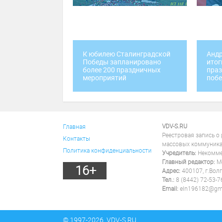
К юбилею Сталинградской
Андр
Победы запланировано
итог
более 200 праздничных
праз
мероприятий
побе
VDV-S.RU
Главная
Реестровая запись о
Контакты
массовых коммуника
Политика конфиденциальности
Учредитель:
Некоммер
Главный редактор:
Ме
16+
Адрес:
400107, г.Волг
Тел.:
8 (8442) 72-53-7
Email:
eln196182@gm
© 1997-2026, VDV-S.RU