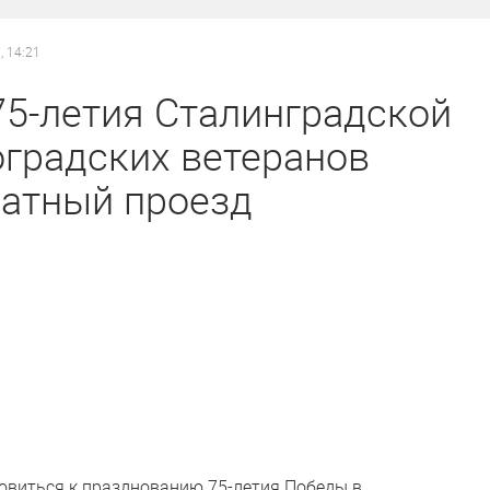
, 14:21
5-летия Сталинградской
градских ветеранов
латный проезд
овиться к празднованию 75-летия Победы в