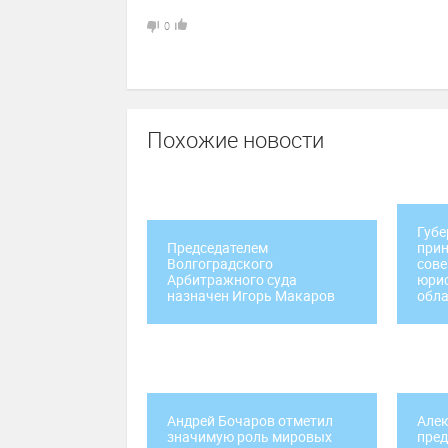
0
Похожие новости
Губе
Председателем
прин
Волгоградского
сове
Арбитражного суда
юрис
назначен Игорь Макаров
обла
Андрей Бочаров отметил
Алек
значимую роль мировых
пред