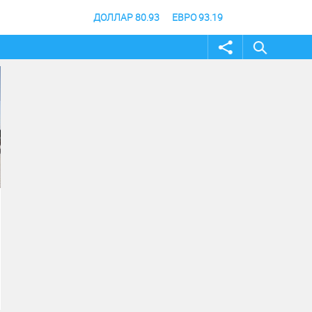
ДОЛЛАР 80.93
ЕВРО 93.19
02 август 2026
31 июль 2026
Жителей и гостей
В Волгоградской об
Волгоградской области
продлили режим
приглашают принять
ограничения посеще
участие в фотоконкурсе
лесов
«Путешествуй!»