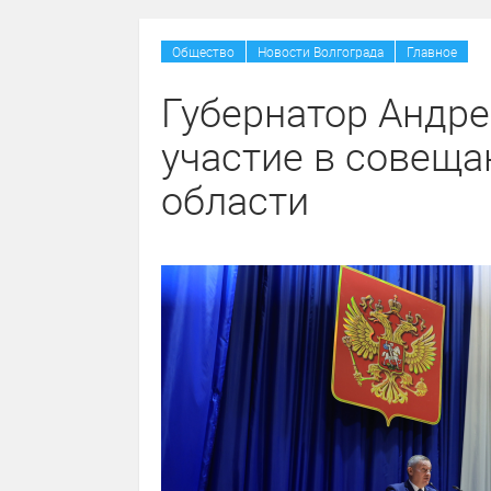
/
/
Общество
Новости Волгограда
Главное
Губернатор Андре
участие в совеща
области