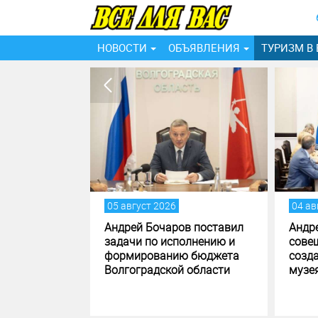
НОВОСТИ
ОБЪЯВЛЕНИЯ
ТУРИЗМ В
05 август 2026
04 ав
ах
Андрей Бочаров поставил
Андр
 области
задачи по исполнению и
сове
ают
формированию бюджета
созд
Волгоградской области
музе