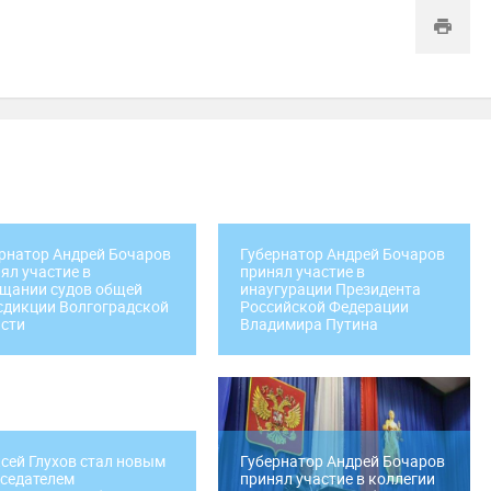
рнатор Андрей Бочаров
Губернатор Андрей Бочаров
ял участие в
принял участие в
щании судов общей
инаугурации Президента
дикции Волгоградской
Российской Федерации
сти
Владимира Путина
сей Глухов стал новым
Губернатор Андрей Бочаров
седателем
принял участие в коллегии