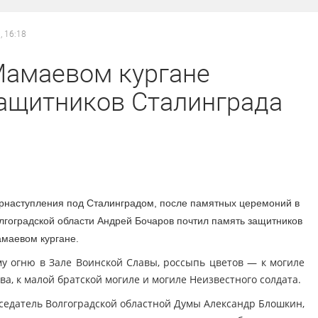
, 16:18
Мамаевом кургане
защитников Сталинграда
трнаступления под Сталинградом,
после памятных церемоний в
лгоградской области Андрей Бочаров почтил память защитников
амаевом кургане.
у огню в Зале Воинской Славы, россыпь цветов — к могиле
а, к малой братской могиле и могиле Неизвестного солдата.
седатель Волгоградской областной Думы Александр Блошкин,