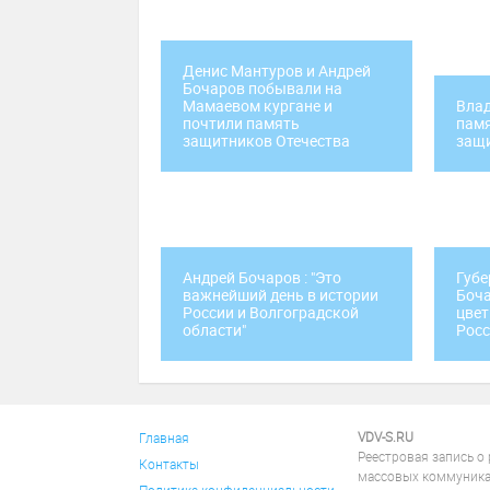
Денис Мантуров и Андрей
Бочаров побывали на
Мамаевом кургане и
Влад
почтили память
памя
защитников Отечества
защ
Андрей Бочаров : "Это
Губе
важнейший день в истории
Боча
России и Волгоградской
цвет
области"
Росс
VDV-S.RU
Главная
Реестровая запись о
Контакты
массовых коммуника