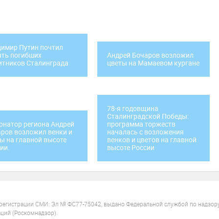
имир Путин почтил
ть погибших
Андрей Бочаров возложил
итников Сталинграда
цветы на Мамаевом кургане
78-я годовщина
Сталинградской Победы:
рнатор региона Андрей
программа торжеств
ров возложил венки и
началась с возложения
ы на главной высоте
венков и цветов на главной
ии.
высоте России
 регистрации СМИ: Эл № ФС77-75042, выдано Федеральной службой по надзор
ций (Роскомнадзор).