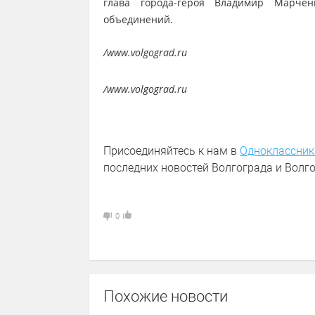
глава города-героя Владимир Марченк
объединений.
/www.volgograd.ru
/www.volgograd.ru
Присоединяйтесь к нам в
Одноклассник
последних новостей Волгограда и Волго
0
Похожие новости