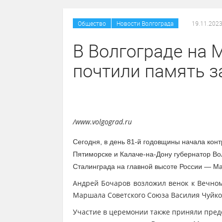
/
Общество
Новости Волгограда
19.11.2023
В Волгограде на 
почтили память 
/www.volgograd.ru
Сегодня, в день
81-й годовщины начала кон
Пятиморске и Калаче-на-Дону губернатор Во
Сталинграда на главной высоте России — М
Андрей Бочаров возложил венок к Вечном
Маршала Советского Союза Василия Чуйков
Участие в церемонии также приняли пред