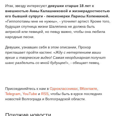
Итак, звезду интересуют
девушки старше 18 лет с
внешностью Анны Калашниковой и жизнерадостностью
его бывшей супруги - пенсионерки Ларисы Копенкиной.
«Гиппопотамы мне не нужны», - уточняет артист. Кроме того,
будущая спутница жизни Шаляпина не должна быть
актрисой или певицей, но певцу важно, чтобы она любила
народные песни.
Девушек, узнавших себя в этом описании, Прохор
приглашает пройти кастинг. «
Жду с нетерпением ваши
яркие и творческие видео! Самая неординарная получит
шанс разделить со мной будущее!
», - обещает певец.
Присоединяйтесь к нам в
Одноклассниках
,
ВКонтакте
,
Telegram
,
YouTube
и
RSS
, чтобы быть в курсе последних
новостей Волгограда и Волгоградской области.
Похожие новости