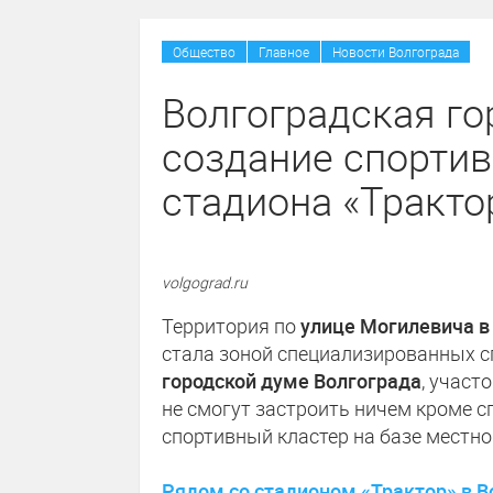
/
/
Общество
Главное
Новости Волгограда
Волгоградская г
создание спортив
стадиона «Тракто
volgograd.ru
Территория по
улице Могилевича в
стала зоной специализированных с
городской думе Волгограда
, участ
не смогут застроить ничем кроме с
спортивный кластер на базе местно
Рядом со стадионом «Трактор» в 