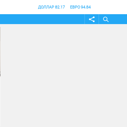
ДОЛЛАР 82.17
ЕВРО 94.84
04 август 2026
04 август 2026
Андрей Бочаров провел
Строительство музе
совещание по ходу
специальной военно
создания памятника и
операции в Волгогра
музея СВО
финишной прямой