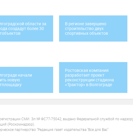
лгоградской области за
В регионе завершено
года создадут более 30
строительство двух
тобъектов
спортивных объектов
Ростовская компания
лгограде начали
разработает проект
ить новую
реконструкции стадиона
ртплощадку
«Трактор» в Волгограде
 регистрации СМИ: Эл № ФС77-75042, выдано Федеральной службой по надзор
ций (Роскомнадзор).
ческое партнерство "Редакция газет издательства "Все для Вас"