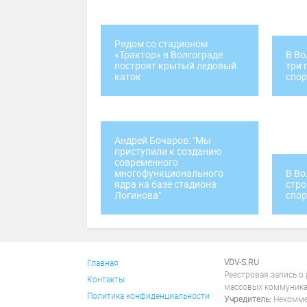
Рядом со стадионом
«Трактор» в Волгограде
В Во
построят крытый ледовый
три 
каток
спор
Андрей Бочаров: "Мы
приступили к созданию
современного
многофункционального
В Во
ядра на базе стадиона
стро
Логинова"
спо
VDV-S.RU
Главная
Реестровая запись о
Контакты
массовых коммуника
Политика конфиденциальности
Учредитель:
Некоммер