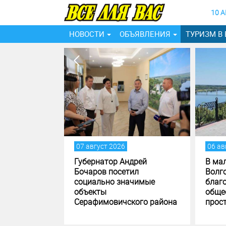
10 
НОВОСТИ
ОБЪЯВЛЕНИЯ
ТУРИЗМ В
07 август 2026
06 ав
дрей
Губернатор Андрей
В ма
л встречу с
Бочаров посетил
Волг
социально значимые
благ
кого района
объекты
обще
Серафимовичского района
прос