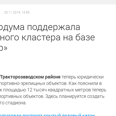
20.11.2019, 14:50
ордума поддержала
ного кластера на базе
р»
 Тракторозаводском районе
теперь юридически
портивно-зрелищных объектов. Как пояснили в
ок площадью 12 тысяч квадратных метров теперь
портивных объектов. Здесь планируется создать
го стадиона.
Волгограде построят крытый ледовый каток