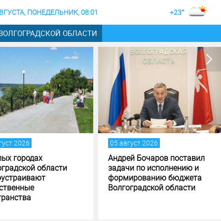
АВГУСТА, ПОНЕДЕЛЬНИК, 08:01
+23°
 ВОЛГОГРАДСКОЙ ОБЛАСТИ
густ 2026
05 август 2026
лых городах
Андрей Бочаров поставил
оградской области
задачи по исполнению и
оустраивают
формированию бюджета
ственные
Волгоградской области
транства