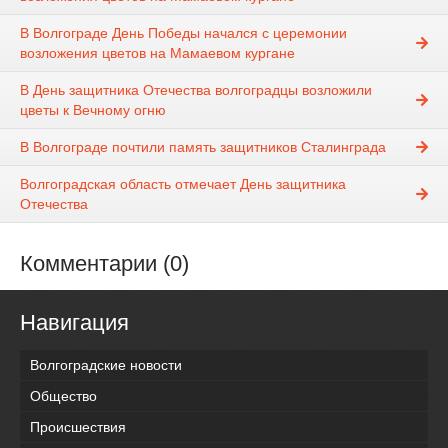
В Волгограде День Победы начался с церемонии
возложения цветов на Мамаевом кургане
В День защитника Отечества волгоградцы возложили
цветы к Вечному огню
В Волгограде почтили память защитников Сталинграда
Волгоградская область отмечает День защитника
Отечества
Комментарии (0)
Навигация
Волгоградские новости
Общество
Происшествия