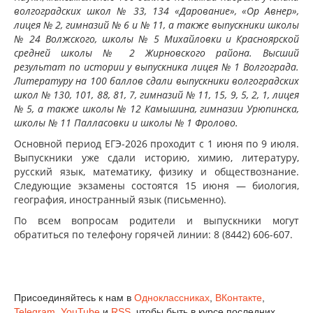
волгоградских школ № 33, 134 «Дарование», «Ор Авнер»,
лицея № 2, гимназий № 6 и № 11, а также выпускники школы
№ 24 Волжского, школы № 5 Михайловки и Красноярской
средней школы № 2 Жирновского района. Высший
результат по истории у выпускника лицея № 1 Волгограда.
Литературу на 100 баллов сдали выпускники волгоградских
школ № 130, 101, 88, 81, 7, гимназий № 11, 15, 9, 5, 2, 1, лицея
№ 5, а также школы № 12 Камышина, гимназии Урюпинска,
школы № 11 Палласовки и школы № 1 Фролово.
Основной период ЕГЭ-2026 проходит с 1 июня по 9 июля.
Выпускники уже сдали историю, химию, литературу,
русский язык, математику, физику и обществознание.
Следующие экзамены состоятся 15 июня — биология,
география, иностранный язык (письменно).
По всем вопросам родители и выпускники могут
обратиться по телефону горячей линии: 8 (8442) 606-607.
Присоединяйтесь к нам в
Одноклассниках
,
ВКонтакте
,
Telegram
,
YouTube
и
RSS
, чтобы быть в курсе последних