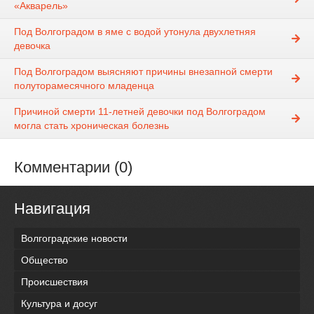
«Акварель»
Под Волгоградом в яме с водой утонула двухлетняя
девочка
Под Волгоградом выясняют причины внезапной смерти
полуторамесячного младенца
Причиной смерти 11-летней девочки под Волгоградом
могла стать хроническая болезнь
Комментарии (0)
Навигация
Волгоградские новости
Общество
Происшествия
Культура и досуг