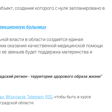
объект, создание которого с нуля запланировано в
нфекционную больницу
ной власти в области создаётся единая
ема оказания качественной медицинской помощи.
 её звеньев будет поддержка материнства и
адский регион - территория здорового образа жизни"
ах
,
ВКонтакте
,
Telegram
,
RSS
, чтобы быть в курсе
градской области.