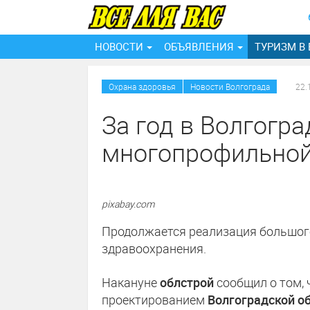
НОВОСТИ
ОБЪЯВЛЕНИЯ
ТУРИЗМ В
/
Охрана здоровья
Новости Волгограда
22.
За год в Волгогра
многопрофильной
pixabay.com
Продолжается реализация большого
здравоохранения.
Накануне
облстрой
сообщил о том, 
проектированием
Волгоградской о