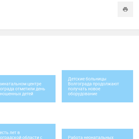
Детские больницы
ринатальном центре
Волгограда продолжают
ограда отметили день
получать новое
ношенных детей
оборудование
есть лет в
оградской области с
Работа неонатальных