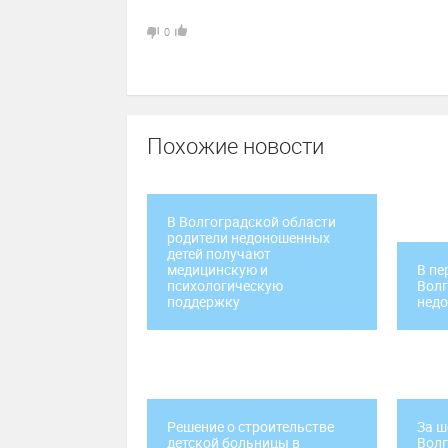
0
Похожие новости
В Волгоградской области
родители недоношенных
детей получают
медицинскую и
В пе
психологическую
Волг
поддержку
недо
Решение о строительстве
За ш
детской больницы в
Волг