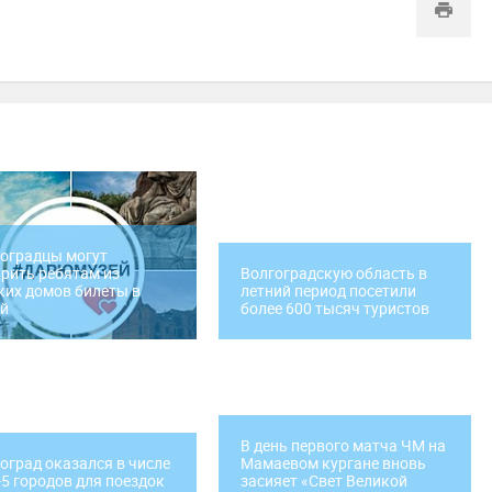
оградцы могут
рить ребятам из
Волгоградскую область в
ких домов билеты в
летний период посетили
ей
более 600 тысяч туристов
В день первого матча ЧМ на
оград оказался в числе
Мамаевом кургане вновь
5 городов для поездок
засияет «Свет Великой