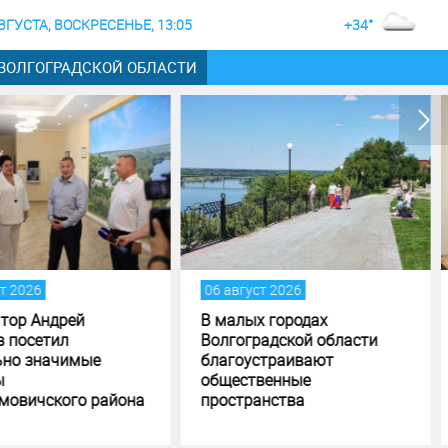
ВГУСТА, ВОСКРЕСЕНЬЕ, 13:05
+34°
 ВОЛГОГРАДСКОЙ ОБЛАСТИ
вгуст 2026
05 август 2026
лых городах
Андрей Бочаров поставил
оградской области
задачи по исполнению и
гоустраивают
формированию бюджета
ественные
Волгоградской области
странства