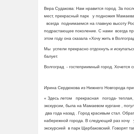
Вера Судакова: Нам нравится город. За пос
мест, прекрасный парк у подножия Мамаева 
всегда поднимаемся на главную высоту Рос
подрастающее поколение. С нами всегда пр
этом году она сказала «Хочу жить в Волгогра
Мы успели прекрасно отдохнуть и искупаться
балует.
Волгоград - гостеприимный город. Хочется 
Ирина Сердюкова из Нижнего Новгорода приех
« Здесь летом прекрасная погода- теплая, 
экскурсии, была на Мамаевом кургане , погу
два года назад . Город красивым стал. Обра
набережной города. В следующий раз хочу у
экскурсией в парк Щербаковский. Говорят та