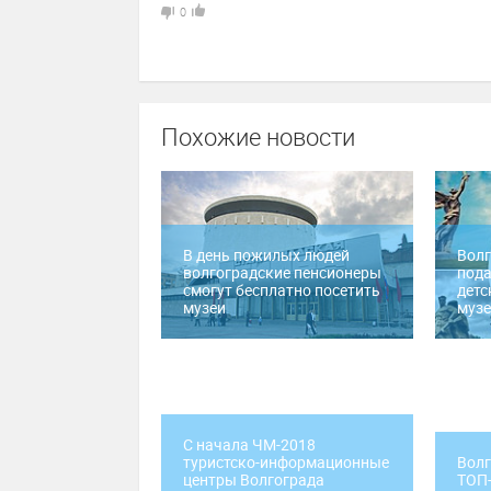
0
Похожие новости
В день пожилых людей
Волг
волгоградские пенсионеры
пода
смогут бесплатно посетить
детс
музеи
муз
С начала ЧМ-2018
туристско-информационные
Волг
центры Волгограда
ТОП-