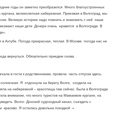
ледние годы он заметно преобразился. Много благоустроенных
кургана, великолепная набережная. Приезжая в Волгоград, мы
сии. Великую историю надо помнить и знакомить с ней наше
иезжают наши дети .Дочери очень нравится в Волгограде. В
де».
 в Ахтубе. Погода прекрасная, теплая. В Москве погода нас не
сюда вернуться. Обязательно приедем снова.
ала в гости к родственникам, провела часть отпуска здесь.
солнечная. Я отдохнула на берегу Волги, сходила на
ляла на набережной – красотища там сейчас. Была в Волгограде
тила внимание, что много туристов на Мамаевом кургане, на
видеть Волго- Донской судоходный канал, съездить с
м красиво. Я осталась довольна поездкой .»