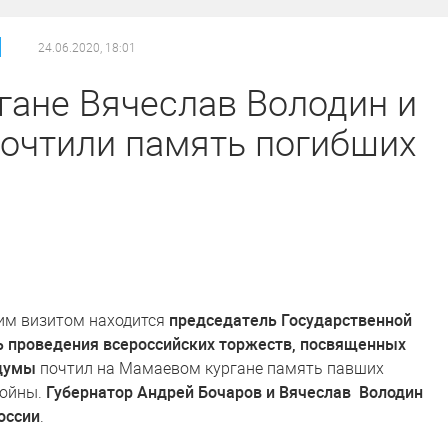
/
/
24.06.2020, 18:01
гане Вячеслав Володин и
почтили память погибших
чим визитом находится
председатель Государственной
ь проведения всероссийских торжеств, посвященных
сдумы
почтил на Мамаевом кургане память павших
войны.
Губернатор Андрей Бочаров и Вячеслав Володин
оссии
.