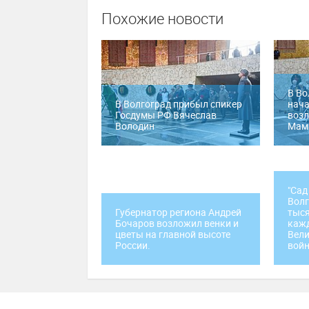
Похожие новости
В Во
В Волгоград прибыл спикер
нача
Госдумы РФ Вячеслав
возл
Володин
Мам
"Сад
Волг
Губернатор региона Андрей
тыся
Бочаров возложил венки и
кажд
цветы на главной высоте
Вели
России.
вой