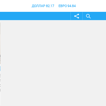
ДОЛЛАР 82.17
ЕВРО 94.84
04 август 2026
04 август 2026
Андрей Бочаров провел
Строительство музе
совещание по ходу
специальной военно
создания памятника и
операции в Волгогра
музея СВО
финишной прямой