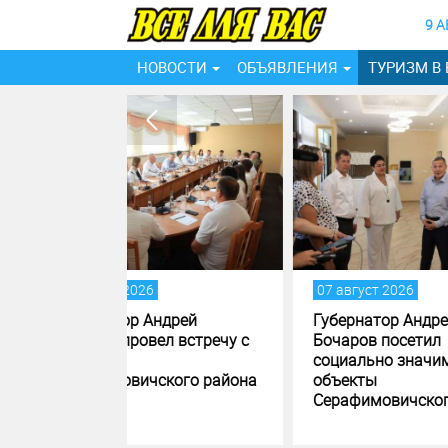
9 А
НОВОСТИ
ОБЪЯВЛЕНИЯ
ТУРИЗМ В
07 август 2026
06 ав
дрей
Губернатор Андрей
В ма
л встречу с
Бочаров посетил
Волг
социально значимые
благ
кого района
объекты
обще
Серафимовичского района
прос