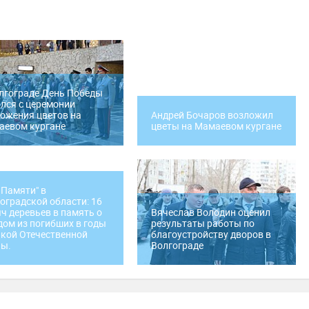
лгограде День Победы
лся с церемонии
ожения цветов на
Андрей Бочаров возложил
аевом кургане
цветы на Мамаевом кургане
 Памяти" в
оградской области: 16
ч деревьев в память о
Вячеслав Володин оценил
ом из погибших в годы
результаты работы по
кой Отечественной
благоустройству дворов в
ны.
Волгограде