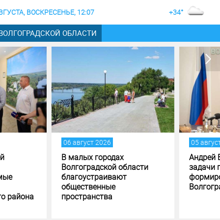
ВГУСТА, ВОСКРЕСЕНЬЕ, 12:07
+34°
 ВОЛГОГРАДСКОЙ ОБЛАСТИ
густ 2026
05 август 2026
лых городах
Андрей Бочаров поставил
оградской области
задачи по исполнению и
оустраивают
формированию бюджета
ственные
Волгоградской области
транства