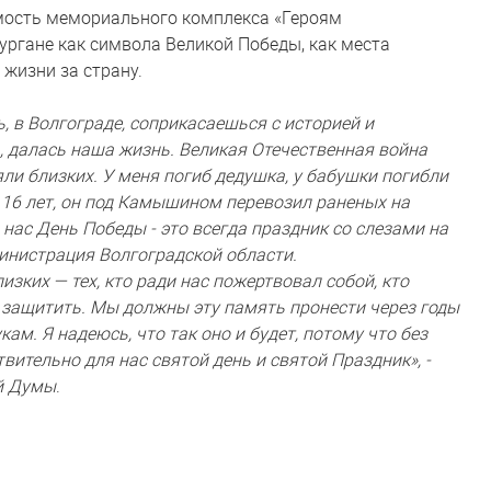
мость мемориального комплекса «Героям
ргане как символа Великой Победы, как места
 жизни за страну.
ь, в Волгограде, соприкасаешься с историей и
, далась наша жизнь. Великая Отечественная война
ли близких. У меня погиб дедушка, у бабушки погибли
о 16 лет, он под Камышином перевозил раненых на
 нас День Победы - это всегда праздник со слезами на
министрация Волгоградской области.
ких — тех, кто ради нас пожертвовал собой, кто
я защитить. Мы должны эту память пронести через годы
кам. Я надеюсь, что так оно и будет, потому что без
вительно для нас святой день и святой Праздник», -
й Думы
.