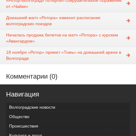
«Ротор-Волгоград» потерпел сокрушительное поражение
от «Чайки»
Домашний матч «Ротора» изменит расписание
волгоградских поездов
Началась продажа билетов на матч «Ротора» с курским
«Авангардом»
18 ноября «Ротор» примет «Томь» на домашней арене в
Волгограде
Комментарии (0)
Навигация
Волгоградские новости
Общество
Происшествия
Культура и досуг