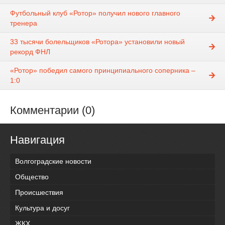
Футбольный клуб «Ротор» получил нового главного
тренера
33 тысячи болельщиков «Ротора» установили новый
рекорд ФНЛ
«Ротор» победил самого принципиального соперника –
1:0
Комментарии (0)
Навигация
Волгоградские новости
Общество
Происшествия
Культура и досуг
ЖКХ