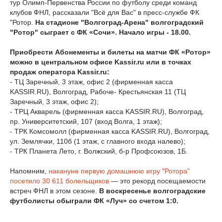
тур Олимп-Первенства России по футболу среди команд
клубов ФНЛ, рассказали "Всё для Вас" в пресс-службе ФК
"Ротор.
На стадионе "Волгоград-Арена" волгоградский
"Ротор" сыграет с ФК «Сочи». Начало игры - 18.00.
Приобрести Абонементы и билеты на матчи ФК «Ротор»
можно в центральном офисе Kassir.ru или в точках
продаж оператора Kassir.ru:
- ТЦ Заречный, 3 этаж, офис 2 (фирменная касса
KASSIR.RU), Волгоград, Рабоче- Крестьянская 11 (ТЦ
Заречный, 3 этаж, офис 2);
- ТРЦ Акварель (фирменная касса KASSIR.RU), Волгоград,
пр. Университетский, 107 (вход Волга, 1 этаж);
- ТРК Комсомолл (фирменная касса KASSIR.RU), Волгоград,
ул. Землячки, 110б (1 этаж, с главного входа налево);
- ТРК Планета Лето, г. Волжский, б-р Профсоюзов, 1Б.
Напомним,
накануне первую домашнюю игру "Ротора"
посетило 30 611 болельщиков
— это рекорд посещаемости
встреч ФНЛ в этом сезоне.
В воскресенье волгоградские
футболисты обыграли ФК «Луч» со счетом 1:0.