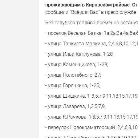
проживающим в Кировском районе
.
От
сообщили "Всё для Вас" в пресс-службе
Без голубого топлива временно остану
- поселок Веселая Балка, 1а,2а,3а,4а,5а,6
- улица Танкиста Маркина, 2,4,6,8,10,12,1
- улица Ильи Каплунова, 1-28;
- улица Каменщикова, 1-28;
- улица Полотебного, 27;
- улица Горячкина, 1-25;
- улица Шишкина, 1-3,5,7,9,11,13,15,17,19
- улица Лазарева, 1,3,5,7,9;
- улица К.Рачкова, 1,3,5,7,9,11,13,15,17,19
- переулок Новокраматорский. 2,4,6,8,10,
- улица Т.Скоробогатовой, 2,4,6,8,10,12,1