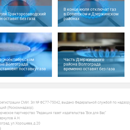
В конце июля отключат газ
юля Тракторозаводский
в Советском и Дзержинском
н оставят без газа
районах
раснооктябрьском
Часть Дзержинского
не Волгограда
района Волгограда
становят поставку газа
временно оставят без газа
 регистрации СМИ: Эл № ФС77-75042, выдано Федеральной службой по надзор
ций (Роскомнадзор).
ческое партнерство "Редакция газет издательства "Все для Вас"
ркулов А.Н.
оград, ул.Хорошева, д.20
6