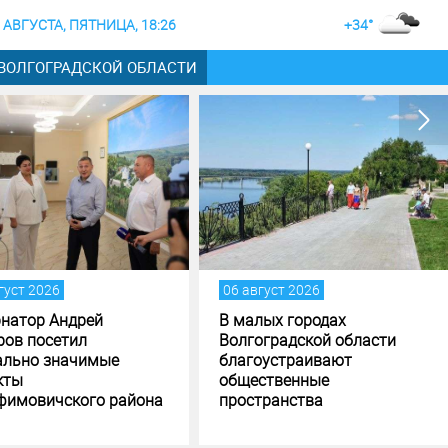
 АВГУСТА, ПЯТНИЦА, 18:26
+34°
 ВОЛГОГРАДСКОЙ ОБЛАСТИ
вгуст 2026
05 август 2026
алых городах
Андрей Бочаров поставил
гоградской области
задачи по исполнению и
гоустраивают
формированию бюджета
ественные
Волгоградской области
странства