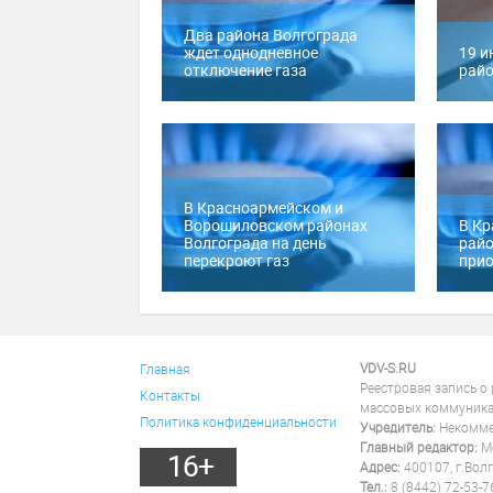
Два района Волгограда
ждет однодневное
19 и
отключение газа
райо
В Красноармейском и
Ворошиловском районах
В К
Волгограда на день
райо
перекроют газ
прио
VDV-S.RU
Главная
Реестровая запись о
Контакты
массовых коммуника
Политика конфиденциальности
Учредитель:
Некоммер
Главный редактор:
Ме
16+
Адрес:
400107, г.Волг
Тел.:
8 (8442) 72-53-7