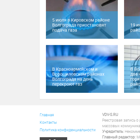
5 июля в Кировском районе
Волгограда приостановят
19 и
подача газа
райо
В Красноармейском и
В Во
Ворошиловском районах
две 
Волгограда на день
горя
перекроют газ
райо
VDV-S.RU
Главная
Реестровая запись о
Контакты
массовых коммуника
Политика конфиденциальности
Учредитель:
Некоммер
Главный редактор:
Ме