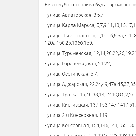
Без голубого топлива будут временно о
- улица Авиаторская, 3,5,7;
- улица Карла Маркса, 5,7,9,11,13,15,17,1
- улица Льва Толстого, 1,1а,1б,5,5а,7, 1
120а,150,25,136б,150;
- улица Туркменская, 12,14,20,22,26,19,2
- улица Горячеводская, 21,22;
- улица Осетинская, 5,7;
- улица Аджарская, 22,24,49,47а,45,37,35
- улица Тулака, 1а,40,38,14,12,10,8,6,2,2/1
- улица Киргизская, 137,153,147,141,151
- улица 2-я Консервная, 119;
- улица Консервная, 154,146,141,155,135
- улица Львовская, 111,124а,128,123,122