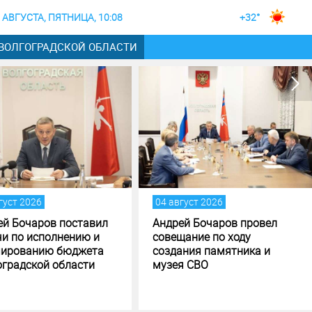
 АВГУСТА, ПЯТНИЦА, 10:08
+32°
 ВОЛГОГРАДСКОЙ ОБЛАСТИ
август 2026
04 август 2026
рей Бочаров провел
Строительство музея
ещание по ходу
специальной военной
дания памятника и
операции в Волгограде - на
ея СВО
финишной прямой