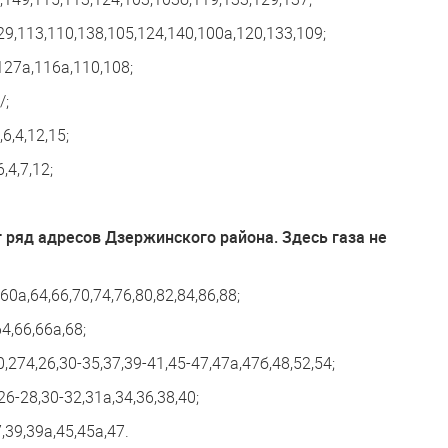
29,113,110,138,105,124,140,100а,120,133,109;
127а,116а,110,108;
/;
6,4,12,15;
,4,7,12;
 ряд адресов Дзержинского района. Здесь газа не
0а,64,66,70,74,76,80,82,84,86,88;
4,66,66а,68;
274,26,30-35,37,39-41,45-47,47а,47б,48,52,54;
26-28,30-32,31а,34,36,38,40;
,39,39а,45,45а,47.