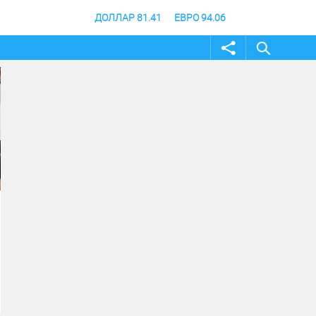
ДОЛЛАР 81.41
ЕВРО 94.06
02 август 2026
31 июль 2026
Жителей и гостей
В Волгоградской о
Волгоградской области
продлили режим
приглашают принять
ограничения посе
участие в фотоконкурсе
лесов
«Путешествуй!»