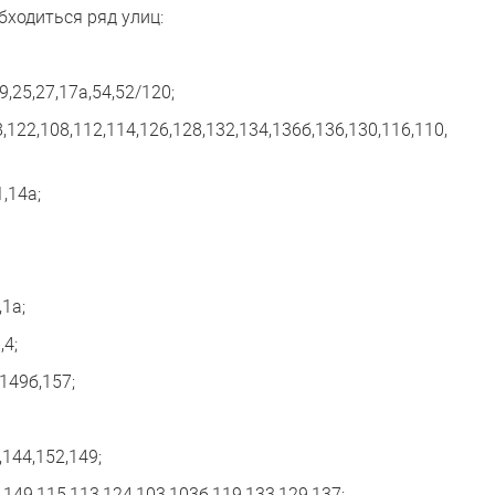
бходиться ряд улиц:
9,25,27,17а,54,52/120;
18,122,108,112,114,126,128,132,134,136б,136,130,116,110,
1,14а;
,1а;
,4;
,149б,157;
,144,152,149;
,149,115,113,124,103,103б,119,133,129,137;