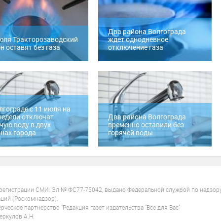
Два района Волгограда
юля Тракторозаводский
ждет однодневное
н оставят без газа
отключение газа
лгограде с 11 июля на
недели отключат
Два района Волгограда
чую воду в двух
временно оставили без
нах города
горячей воды
 регистрации СМИ: Эл № ФС77-75042, выдано Федеральной службой по надзор
ций (Роскомнадзор).
ческое партнерство "Редакция газет издательства "Все для Вас"
ркулов А.Н.