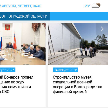
6 АВГУСТА, ЧЕТВЕРГ, 04:40
+23°
 ВОЛГОГРАДСКОЙ ОБЛАСТИ
август 2026
02 август 2026
оительство музея
Жителей и гостей
циальной военной
Волгоградской области
рации в Волгограде - на
приглашают принять
нишной прямой
участие в фотоконкурсе
«Путешествуй!»