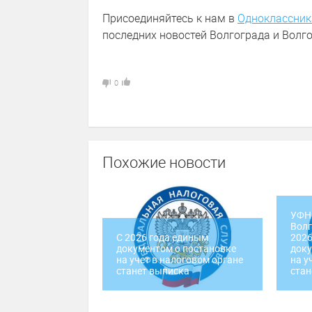
Присоединяйтесь к нам в
Одноклассник
последних новостей Волгограда и Волго
0
Похожие новости
УФНС
Волг
С 2026 года единым
2026
документом о постановке
доку
на учет в налоговом органе
на у
станет выписка
стан