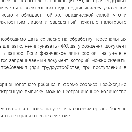
 реестра налогоплательщиков (ЕГРН), которая содержит
ируется в электронном виде, подписывается усиленной
писью и обладает той же юридической силой, что и
олжностным лицом и заверенный печатью налогового
еобходимо дать согласие на обработку персональных
 для заполнения: указать ФИО, дату рождения, документ
ть запрос. Если физическое лицо состоит на учете в
вится запрашиваемый документ, который можно скачать,
требования (при трудоустройстве, при поступлении в
ершеннолетнего ребенка в форме сервиса необходимо
ектронную выписку можно неограниченное количество
ьства о постановке на учет в налоговом органе больше
ьства сохраняют свое действие.