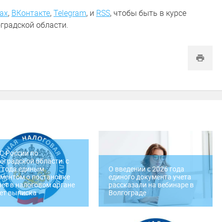
ах
,
ВКонтакте
,
Telegram
,
и
RSS
, чтобы быть в курсе
градской области.
 России по
оградской области: c
 года единым
О введении c 2026 года
ментом о постановке
единого документа учета
чет в налоговом органе
рассказали на вебинаре в
ет выписка
Волгограде