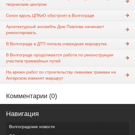
творческим центром
Склон вдоль ЦПКиО обустроят в Волгограде
Архитектурный ансамбль Дом Павлова начинают
ремонтировать
В Волгограде в ДТП попала очередная маршрутка
В Волгограде продолжается работа по реконструкции
участков трамвайных путей
На время работ по строительству ливневки трамваи на
Ангарском изменят маршрут
Комментарии (0)
Навигация
Волгоградские новости