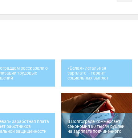
оградцам рассказали о
«Белая» легальная
лизации трудовых
зарплата – гарант
ошений
социальных выплат
евая» заработная плата
В Волгограде коммерсант
ет работников
сэкономил 80 тысяч рублей
иальной защищенности
на зарплате подчиненного