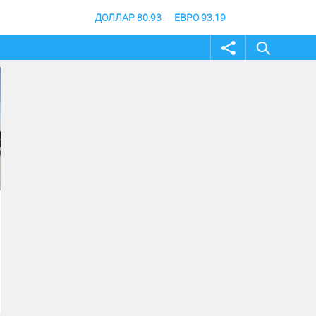
ДОЛЛАР 80.93
ЕВРО 93.19
02 август 2026
31 июль 2026
Жителей и гостей
В Волгоградской об
Волгоградской области
продлили режим
приглашают принять
ограничения посеще
участие в фотоконкурсе
лесов
«Путешествуй!»