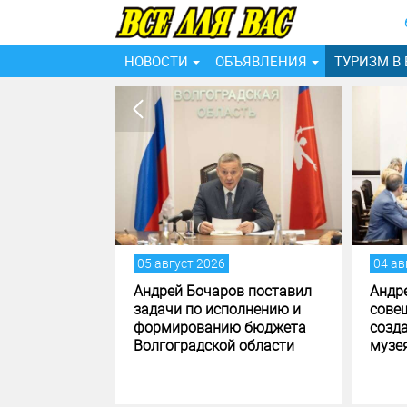
НОВОСТИ
ОБЪЯВЛЕНИЯ
ТУРИЗМ В
05 август 2026
04 ав
ах
Андрей Бочаров поставил
Андр
 области
задачи по исполнению и
сове
ают
формированию бюджета
созд
Волгоградской области
музе