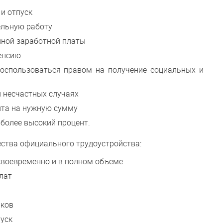
и отпуск
ельную работу
лной заработной платы
пенсию
оспользоваться правом на получение социальных и
и несчастных случаях
ита на нужную сумму
 более высокий процент.
ства официального трудоустройства:
своевременно и в полном объеме
лат
иков
уск