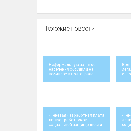
Похожие новости
Неформальную занятость
Волг
населения обсудили на
лега
вебинаре в Волгограде
отн
«Теневая» заработная плата
«Тен
лишает работников
лиша
социальной защищенности
соц