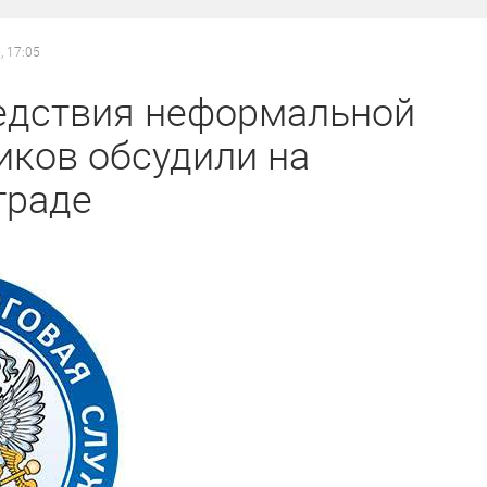
, 17:05
едствия неформальной
иков обсудили на
граде