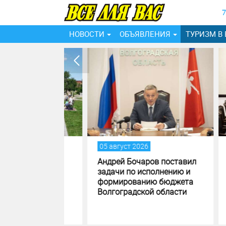
7
НОВОСТИ
ОБЪЯВЛЕНИЯ
ТУРИЗМ В
05 август 2026
04 ав
ах
Андрей Бочаров поставил
Андр
 области
задачи по исполнению и
сове
ают
формированию бюджета
созд
Волгоградской области
музе