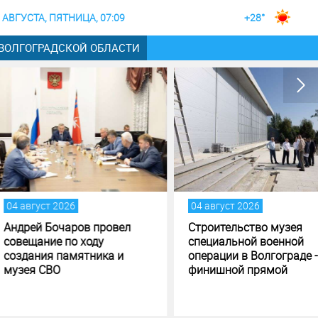
 АВГУСТА, ПЯТНИЦА, 07:09
+28°
 ВОЛГОГРАДСКОЙ ОБЛАСТИ
густ 2026
04 август 2026
ей Бочаров провел
Строительство музея
щание по ходу
специальной военной
ания памятника и
операции в Волгограде - на
я СВО
финишной прямой