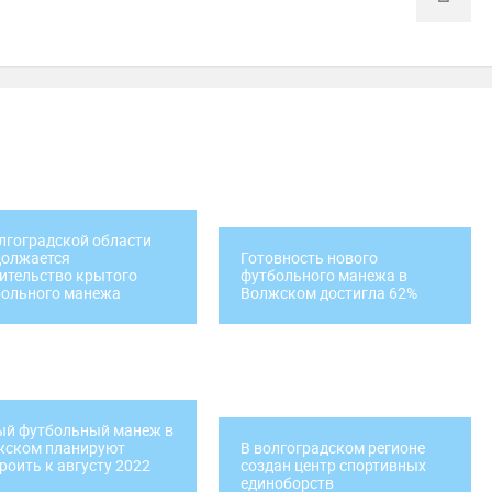
лгоградской области
должается
Готовность нового
ительство крытого
футбольного манежа в
больного манежа
Волжском достигла 62%
ый футбольный манеж в
жском планируют
В волгоградском регионе
роить к августу 2022
создан центр спортивных
единоборств