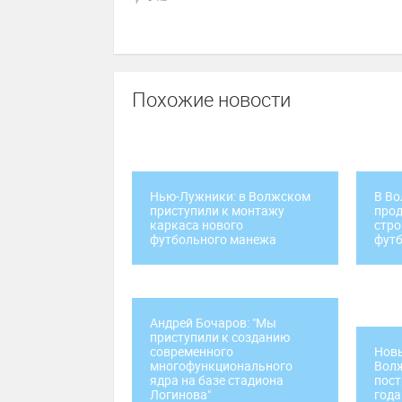
Похожие новости
Нью-Лужники: в Волжском
В Во
приступили к монтажу
про
каркаса нового
стро
футбольного манежа
фут
Андрей Бочаров: "Мы
приступили к созданию
современного
Нов
многофункционального
Вол
ядра на базе стадиона
пост
Логинова"
года