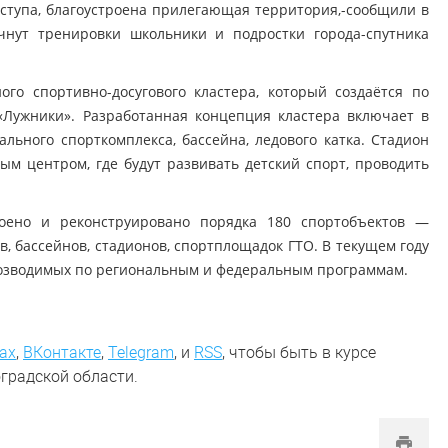
ступа, благоустроена прилегающая территория,-сообщили в
чнут тренировки школьники и подростки города-спутника
о спортивно-досугового кластера, который создаётся по
«Лужники». Разработанная концепция кластера включает в
льного спорткомплекса, бассейна, ледового катка. Стадион
ым центром, где будут развивать детский спорт, проводить
роено и реконструировано порядка 180 спортобъектов —
, бассейнов, стадионов, спортплощадок ГТО. В текущем году
 возводимых по региональным и федеральным программам.
ах
,
ВКонтакте
,
Telegram
,
и
RSS
, чтобы быть в курсе
градской области.