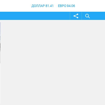
ДОЛЛАР 81.41
ЕВРО 94.06
02 август 2026
31 июль 2026
Жителей и гостей
В Волгоградской об
Волгоградской области
продлили режим
приглашают принять
ограничения посеще
участие в фотоконкурсе
лесов
«Путешествуй!»