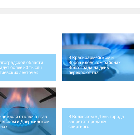
В Красноармейском и
лгоградской области
Ворошиловском районах
адут более 50 тысяч
Волгограда на день
гиевских ленточек
перекроют газ
нце июля отключат газ
В Волжском в День города
ветском и Дзержинском
запретят продажу
онах
спиртного