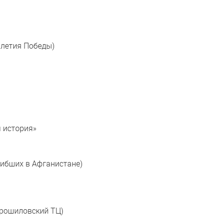
0-летия Победы)
я история»
гибших в Афганистане)
орошиловский ТЦ)