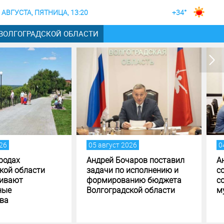
 АВГУСТА, ПЯТНИЦА, 13:20
+34°
 ВОЛГОГРАДСКОЙ ОБЛАСТИ
вгуст 2026
04 август 2026
ей Бочаров поставил
Андрей Бочаров провел
чи по исполнению и
совещание по ходу
мированию бюджета
создания памятника и
оградской области
музея СВО