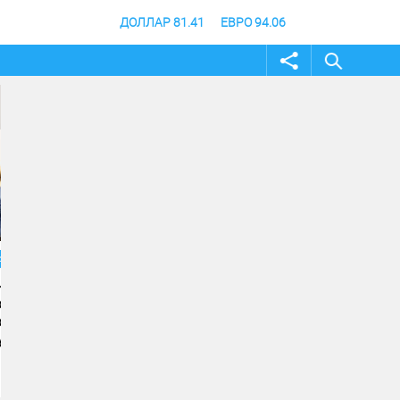
ДОЛЛАР 81.41
ЕВРО 94.06
04 август 2026
02 август 2026
Строительство музея
Жителей и гостей
специальной военной
Волгоградской обла
операции в Волгограде - на
приглашают принят
финишной прямой
участие в фотоконк
«Путешествуй!»