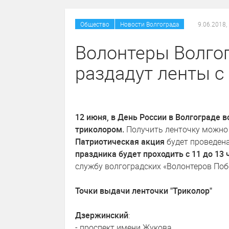
/
Общество
Новости Волгограда
9.06.2018,
Волонтеры Волгог
раздадут ленты с
12 июня, в День России в Волгограде 
триколором.
Получить ленточку можно
Патриотическая акция
будет проведен
праздника будет проходить с 11 до 13 
службу волгоградских «Волонтеров Поб
Точки выдачи ленточки "Триколор"
Дзержинский
:
- проспект имени Жукова