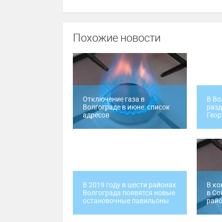
Похожие новости
Отключение газа в
В Во
Волгограде в июне: список
разд
адресов
Геор
В 2019 году в шести районах
В ко
Волгограда появятся новые
в Со
остановочные павильоны
рай