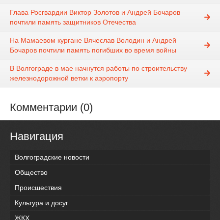
Глава Росгвардии Виктор Золотов и Андрей Бочаров
почтили память защитников Отечества
На Мамаевом кургане Вячеслав Володин и Андрей
Бочаров почтили память погибших во время войны
В Волгограде в мае начнутся работы по строительству
железнодорожной ветки к аэропорту
Комментарии (0)
Навигация
Волгоградские новости
Общество
Происшествия
Культура и досуг
ЖКХ