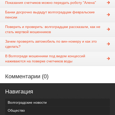
Показания счетчиков можно передать роботу "Алена"
Банки досрочно выдадут волгоградцам февральские
пенсии
Поверить и проверить: волгоградцам рассказали, как не
стать жертвой мошенников
Зачем проверять автомобиль по вин-номеру и как это
сделать?
В Волгограде мошенники под видом концессий
наживаются на поверке счетчиков воды
Комментарии (0)
Навигация
Волгоградские новости
Общество