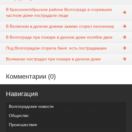
В Краснооктябрьском районе Волгограда в сгоревшем
частном доме пострадали люди
В Волжском в дачном домике заживо сгорел пенсионер
В Волгограде при пожаре в дачном доме погибли двое
Под Волгоградом сгорела баня: есть пострадавшие
Волжанин пострадал при пожаре в дачном доме
Комментарии (0)
Навигация
Волгоградские новости
Общество
Происшествия