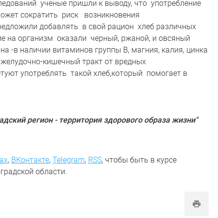
ледований ученые пришли к выводу, что употребление
оможет сократить риск возникновения
едложили добавлять в свой рацион хлеб различных
е на организм оказали черный, ржаной, и овсяный
а -в наличии витаминов группы В, магния, калия, цинка
т желудочно-кишечный тракт от вредных
етуют употреблять такой хлеб,который помогает в
адский регион - территория здорового образа жизни"
ах
,
ВКонтакте
,
Telegram
,
RSS
, чтобы быть в курсе
градской области.