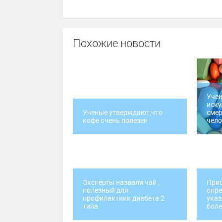
Похожие новости
Учен
иск
Ученые утверждают,что
смер
кофе очень полезен
чело
Эксперты назвали чай ,
Прис
полезный для
опр
профилактики диабета 2
ука
типа.
боле