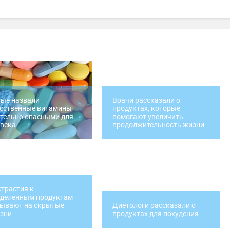
ые назвали
Врачи рассказали о
усственные витамины
продуктах, которые
тельно опасными для
помогают увеличить
века
продолжительность жизни.
трастия к
еделенным продуктам
зывают на скрытые
Диетологи рассказали о
зни
продуктах для похудения.