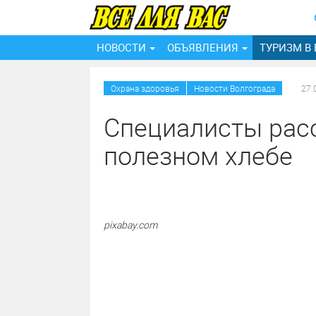
НОВОСТИ
ОБЪЯВЛЕНИЯ
ТУРИЗМ В
/
Охрана здоровья
Новости Волгограда
27.
Специалисты рас
полезном хлебе
pixabay.com