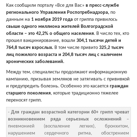
Как сообщили порталу «Все для Вас»
в пресс-службе
регионального Управления Роспотребнадзора,
по
данным на
1 ноября 2019 года
от гриппа привилось
свыше одного миллиона жителей Волгоградской
области – это 42,2% о общего населения
. В число тех, кто
прошел вакцинирование, вошли
304,1 тысячи детей и
764,8 тысяч взрослых.
В том числе привито
325,2 тысяч
лиц пожилого возраста и 204,8 тысяч лиц с наличием
хронических заболеваний.
Между тем, специалисты продолжают информационную
кампанию, призывая земляков не затягивать с прививкой
и предупредить болезнь. Особенно это касается
граждан
старшего поколения
, которые традиционно тяжелее
переносят грипп.
-
Для граждан возрастной категории 60+ грипп чреват
возникновением ряда серьезных осложнений
–
пневмонией (воспаление легких), бронхитом,
нарушением сердечного ритма, обострением