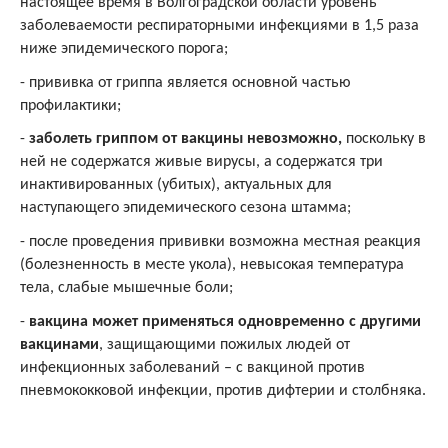
настоящее время в Волгоградской области уровень
заболеваемости респираторными инфекциями в 1,5 раза
ниже эпидемического порога;
- прививка от гриппа является основной частью
профилактики;
-
заболеть гриппом от вакцины невозможно,
поскольку в
ней не содержатся живые вирусы, а содержатся три
инактивированных (убитых), актуальных для
наступающего эпидемического сезона штамма;
- после проведения прививки возможна местная реакция
(болезненность в месте укола), невысокая температура
тела, слабые мышечные боли;
-
вакцина может применяться одновременно с другими
вакцинами
, защищающими пожилых людей от
инфекционных заболеваний – с вакциной против
пневмококковой инфекции, против дифтерии и столбняка.