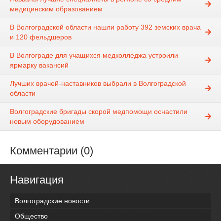
медицинским образованием
В Волгоградской области нашли работу 392 земских врача
и 120 фельдшеров
В Волгограде для учащихся медколледжа устроили
ярмарку вакансий
Лучших врачей-наставников выбрали в Волгоградской
области
Волгоградские бригады скорой медпомощи оснастили
новым оборудованием
Комментарии (0)
Навигация
Волгоградские новости
Общество