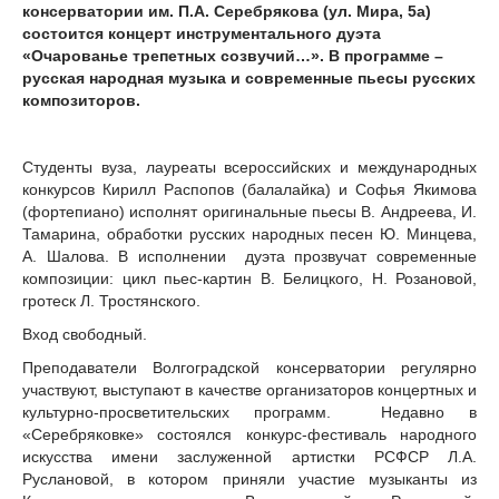
консерватории им. П.А. Серебрякова (ул. Мира, 5а)
состоится концерт инструментального дуэта
«Очарованье трепетных созвучий…». В программе –
русская народная музыка и современные пьесы русских
композиторов.
Студенты вуза, лауреаты всероссийских и международных
конкурсов Кирилл Распопов (балалайка) и Софья Якимова
(фортепиано) исполнят оригинальные пьесы В. Андреева, И.
Тамарина, обработки русских народных песен Ю. Минцева,
А. Шалова. В исполнении дуэта прозвучат современные
композиции: цикл пьес-картин В. Белицкого, Н. Розановой,
гротеск Л. Тростянского.
Вход свободный.
Преподаватели Волгоградской консерватории регулярно
участвуют, выступают в качестве организаторов концертных и
культурно-просветительских программ. Недавно в
«Серебряковке» состоялся конкурс-фестиваль народного
искусства имени заслуженной артистки РСФСР Л.А.
Руслановой, в котором приняли участие музыканты из