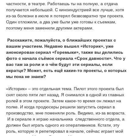
частности, в театре. Работаешь ты на полную, а отдача
получается небольшой. С киноиндустрией все лучше, хотя
из-за болезни в июле я потерял безвозвратно три проекта.
Один отложили, а два уже были уже готовы к съемкам,
поэтому меня заменили другими актерами.
Расскажите, пожалуйста, о ближайших проектах с
вашим участием. Недавно вышел «Историк», уже
анонсирован сериал «Горемыки», также вы делились
фото с начала съёмок сериала «Срок давности». Что у
вас там за роли и о чём будут эти сериалы, если
вкратце? Может, есть ещё какие-то проекты, о которых
мы пока не знаем?
«Историк» – это отдельная тема. Пилот этого проекта был
снят около пяти лет назад. Я снимался в одной из главных
ролей в этом проекте. Затем какое-то время он лежал на
полке. И когда продюсеры решили запустить сериал в
производство, мне поменяли роль. Видимо, из-за возраста.
И в сериале я играю начальника следственного отдела, а
должен был играть одного из оперативников. Кстати, эту
роль, которую я репетировал в начале, сейчас играет мой