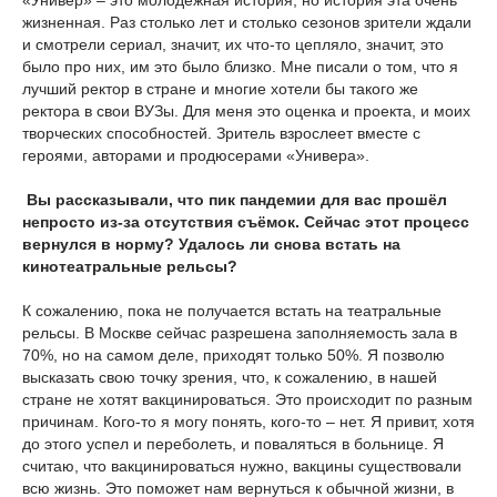
«Универ» – это молодежная история, но история эта очень
жизненная. Раз столько лет и столько сезонов зрители ждали
и смотрели сериал, значит, их что-то цепляло, значит, это
было про них, им это было близко. Мне писали о том, что я
лучший ректор в стране и многие хотели бы такого же
ректора в свои ВУЗы. Для меня это оценка и проекта, и моих
творческих способностей. Зритель взрослеет вместе с
героями, авторами и продюсерами «Универа».
Вы рассказывали, что пик пандемии для вас прошёл
непросто из-за отсутствия съёмок. Сейчас этот процесс
вернулся в норму? Удалось ли снова встать на
кинотеатральные рельсы?
К сожалению, пока не получается встать на театральные
рельсы. В Москве сейчас разрешена заполняемость зала в
70%, но на самом деле, приходят только 50%. Я позволю
высказать свою точку зрения, что, к сожалению, в нашей
стране не хотят вакцинироваться. Это происходит по разным
причинам. Кого-то я могу понять, кого-то – нет. Я привит, хотя
до этого успел и переболеть, и поваляться в больнице. Я
считаю, что вакцинироваться нужно, вакцины существовали
всю жизнь. Это поможет нам вернуться к обычной жизни, в