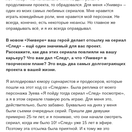
продолжении проекта, то обрадовался. Для меня «Универ» –
один из моих самых любимых сериалов. Мне нравится
играть комедийные роли, мне нравится мой персонаж. Не
всегда, конечно, есть некоторые нюансы. Но главное же
оправдывать всё, и я их всегда оправдывал.
В новом «Универе» ваш герой делает отсылку на сериал
«След» – ещё один значимый для вас проект.
Расскажите, как два этих сериала повлияли на вашу
карьеру? Что вам дал «След», а что «Универ» в
творческом плане? Это ведь два самых долгоиграющих
проекта в вашей жизни.
Я аплодировал юмору сценаристов и продюсеров, которые
пошли на этот ход со «Следом». Была реплика от моего
персонажа Зуева «Я пойду тогда сериал «След» посмотрю»,
а я в этом сериале главную роль играю. Для меня это,
действительно, было забавно. Буквально на днях у меня
были съемки очередных серий. Пришли две девушки
примерно 25-ти лет, и я понимаю, что они начали смотреть
сериал, когда им было 10! «След» уже 15 лет в эфире.
Поэтому эта отсылка была приятной. И к тому же это