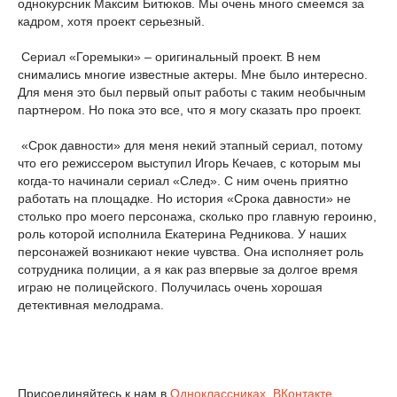
однокурсник Максим Битюков. Мы очень много смеемся за
кадром, хотя проект серьезный.
Сериал «Горемыки» – оригинальный проект. В нем
снимались многие известные актеры. Мне было интересно.
Для меня это был первый опыт работы с таким необычным
партнером. Но пока это все, что я могу сказать про проект.
«Срок давности» для меня некий этапный сериал, потому
что его режиссером выступил Игорь Кечаев, с которым мы
когда-то начинали сериал «След». С ним очень приятно
работать на площадке. Но история «Срока давности» не
столько про моего персонажа, сколько про главную героиню,
роль которой исполнила Екатерина Редникова. У наших
персонажей возникают некие чувства. Она исполняет роль
сотрудника полиции, а я как раз впервые за долгое время
играю не полицейского. Получилась очень хорошая
детективная мелодрама.
Присоединяйтесь к нам в
Одноклассниках
,
ВКонтакте
,