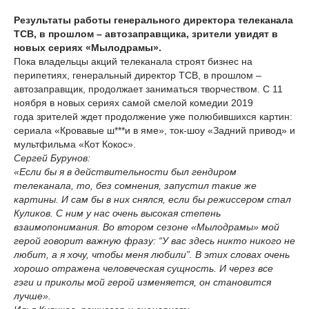
Результаты работы
генерального директора телеканала
ТСВ, в прошлом – автозаправщика, зрители увидят в
новых сериях «Мылодрамы».
Пока владельцы акций телеканала строят бизнес на
перипетиях, генеральный директор ТСВ, в прошлом –
автозаправщик, продолжает заниматься творчеством. С 11
ноября в новых сериях самой смелой комедии 2019
года зрителей ждет продолжение уже полюбившихся картин:
сериала «Кровавые ш***и в яме», ток-шоу «Задний привод» и
мультфильма «Кот Кокос».
Сергей Бурунов:
«Если бы я в действительности был гендиром
телеканала, то, без сомнения, запустил такие же
картины. И сам бы в них снялся, если бы режиссером стал
Куликов. С ним у нас очень высокая степень
взаимопонимания. Во втором сезоне «Мылодрамы» мой
герой говорит важную фразу: “У вас здесь никто никого не
любит, а я хочу, чтобы меня любили”. В этих словах очень
хорошо отражена человеческая сущность. И через все
гэги и приколы мой герой изменяется, он становится
лучше».