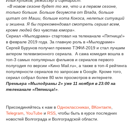
Илья Куликов, режиссер и сценарист:
«В новом сезоне будет то же, что и в первом сезоне,
только больше. Больше безумств от Влада, больше
цитат от Маши, больше кота Кокоса, нелепых ситуаций
и экшена. Я бы порекомендовал смотреть сериал всем,
кроме людей без чувства юмора».
Сериал «Мылодрама» стартовал на телеканале «Пятница!»
в феврале 2019 года. За главную роль в «Мылодраме»
Сергей Бурунов получил премию ТЭФИ-2019 и стал лучшим
актером телевизионного сериала. А сама комедия вошла в
топ-3 самых популярных фильмов и сериалов первого
полугодия по версии «Кино Mail.ru», а также в топ-4 рейтинга
популярности сериалов по запросам в Google. Кроме того,
сериал собрал более 80 млн просмотров в интернете.
Премьера «Мылодрамы 2» уже 11 ноября в 23:00 на
телеканале «Пятница!»
.
Присоединяйтесь к нам в
Одноклассниках
,
ВКонтакте
,
Telegram
,
YouTube
и
RSS
, чтобы быть в курсе последних
новостей Волгограда и Волгоградской области.