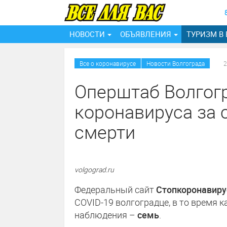
НОВОСТИ
ОБЪЯВЛЕНИЯ
ТУРИЗМ В
/
Все о коронавирусе
Новости Волгограда
2
Оперштаб Волгогр
коронавируса за 
смерти
volgograd.ru
Федеральный сайт
Стопкоронавиру
COVID-19 волгоградце, в то время к
наблюдения –
семь
.