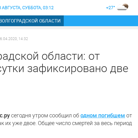
8 АВГУСТА, СУББОТА, 03:12
+27°
 ВОЛГОГРАДСКОЙ ОБЛАСТИ
6.04.2020, 14:32
адской области: от
сутки зафиксировано две
с.ру
сегодня утром сообщил об
одном погибшем
от
ак их уже двое. Общее число смертей за весь период