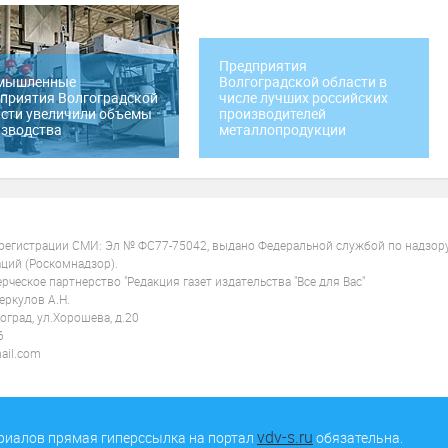
Предприятия
мышленные
Волгоградской области в
приятия Волгоградской
числе лучших российских
сти увеличили объемы
производителей
зводства
металлопродукции
 регистрации СМИ: Эл № ФС77-75042, выдано Федеральной службой по надзор
ций (Роскомнадзор).
ческое партнерство "Редакция газет издательства "Все для Вас"
ркулов А.Н.
оград, ул.Хорошева, д.20
6
ail.com
vdv-s.ru
риалов прямая гиперссылка на портал
обязательна.