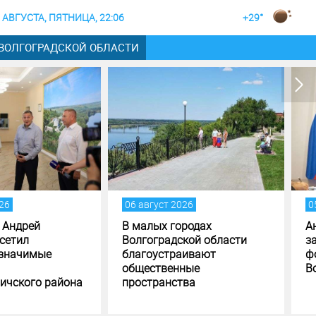
 АВГУСТА, ПЯТНИЦА, 22:06
+29°
 ВОЛГОГРАДСКОЙ ОБЛАСТИ
вгуст 2026
05 август 2026
лых городах
Андрей Бочаров поставил
оградской области
задачи по исполнению и
гоустраивают
формированию бюджета
ественные
Волгоградской области
странства