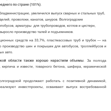
еднего по стране (101%).
 обладминистрацию, увеличился
выпуск сварных и стальных труб,
елий, проволоки, канатов, шнуров. Волгоградские
тобусов, арматуры для трубопроводов, котлов и цистерн,
 выросло производство талей и подъемников.
ционных средств на 33,7%, пластмассовых труб и трубок — на
 производство шин и покрышек для автобусов, троллейбусов и
ых авто.
ской области также хорошо нарастили объемы
. За полгода
, кирпича и извести, товарного бетона, шифера, керамической
лгоградской продолжают работать с позитивной динамикой,
еализуют инвестпроекты, осваивают выпуск востребованной