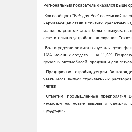
Р
егиональный показатель оказался выше ср
Как сообщает "Всё для Вас" со ссылкой на
нержавеющей стали в слитках, крепежных изд
машиностроители стали больше выпускать ав
осветительных устройств, автокранов. Также
Волгоградские химики выпустили дезинфек
16%, моющих средств — на 11,6%. Возросло
грузовых автомобилей, продукции для легков
Предприятия стройиндустрии Волгоград
увеличился выпуск строительных растворов
плитки.
Отметим
, промышленные предприятия Во
несмотря на новые вызовы и санкции, р
продукции.