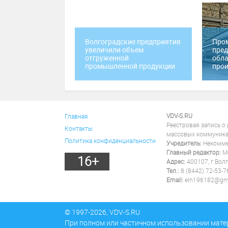
Волгоградские предприятия
Про
увеличили объем
пред
отгруженной
обла
промышленной продукции
прои
VDV-S.RU
Главная
Реестровая запись о
Контакты
массовых коммуника
Политика конфиденциальности
Учредитель:
Некоммер
Главный редактор:
Ме
16+
Адрес:
400107, г.Волг
Тел.:
8 (8442) 72-53-7
Email:
eln196182@gm
© 1997-2026, VDV-S.RU
При полном или частичном использовании мате