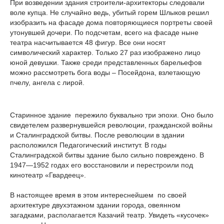
При возведении здания строители-архитекторы следовали
воле купца. Не случайно ведь, убитый горем Шлыков решил
изобразить на фасаде дома повторяющиеся портреты своей
утонувшей дочери. По подсчетам, всего на фасаде ныне
театра насчитывается 48 фигур. Все они носят
символический характер. Только 27 раз изображено лицо
юной девушки. Также среди представленных барельефов
можно рассмотреть бога воды – Посейдона, взлетающую
пчелу, ангела с лирой.
Старинное здание пережило буквально три эпохи. Оно было
свидетелем развернувшейся революции, гражданской войны
и Сталинградской битвы. После революции в здании
расположился Педагогический институт. В годы
Сталинградской битвы здание было сильно повреждено. В
1947—1952 годах его восстановили и перестроили под
кинотеатр «Гвардеец».
В настоящее время в этом интереснейшем по своей
архитектуре двухэтажном здании города, овеянном
загадками, располагается Казачий театр. Увидеть «кусочек»