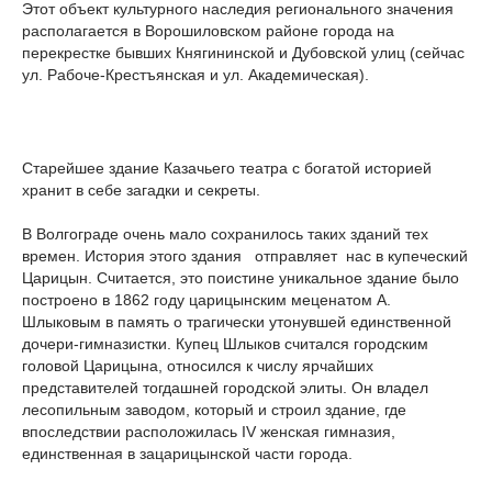
Этот объект культурного наследия регионального значения
располагается в Ворошиловском районе города на
перекрестке бывших Княгининской и Дубовской улиц (сейчас
ул. Рабоче-Крестъянская и ул. Академическая).
Старейшее здание Казачьего театра с богатой историей
хранит в себе загадки и секреты.
В Волгограде очень мало сохранилось таких зданий тех
времен. История этого здания отправляет нас в купеческий
Царицын. Считается, это поистине уникальное здание было
построено в 1862 году царицынским меценатом А.
Шлыковым в память о трагически утонувшей единственной
дочери-гимназистки. Купец Шлыков считался городским
головой Царицына, относился к числу ярчайших
представителей тогдашней городской элиты. Он владел
лесопильным заводом, который и строил здание, где
впоследствии расположилась IV женская гимназия,
единственная в зацарицынской части города.