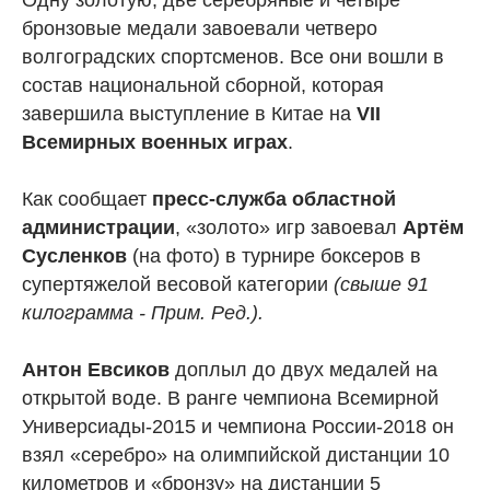
Одну золотую, две серебряные и четыре
бронзовые медали завоевали четверо
волгоградских спортсменов. Все они вошли в
состав национальной сборной, которая
завершила выступление в Китае на
VII
Всемирных военных играх
.
Как сообщает
пресс-служба областной
администрации
, «золото» игр завоевал
Артём
Сусленков
(на фото) в турнире боксеров в
супертяжелой весовой категории
(свыше 91
килограмма - Прим. Ред.).
Антон Евсиков
доплыл до двух медалей на
открытой воде. В ранге чемпиона Всемирной
Универсиады-2015 и чемпиона России-2018 он
взял «серебро» на олимпийской дистанции 10
километров и «бронзу» на дистанции 5