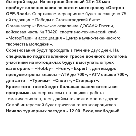
быстрой езды. Н
а острове Зеленый 12 и 13 мая
пройдут
соревнования по авто и мотокроссу
«Остров
OFF-Road».
Спортивное мероприятие будет посвящено 75-
ой годовщине Победы в Сталинградской битве.
Организаторы: Волжское отделение ДОСААФ России,
войсковая часть № 73420, спортивно-технический клуб
«МоторПарк» и ассоциация «Центр научно-технического
творчества молодёжи».
Соревнования будут проходить в течение двух дней.
Н
а
специально подготовленной трассе военного полигона
участники на мотоциклах будут выступать в трёх
категориях – «Hobby», «Fun», «Expert», для квадро
предусмотрены классы «ATV-до 700», «ATV свыше 700»,
для авто – «Туризм», «Спорт», «Стандарт».
Кроме того, гостей ждет большая развлекательная
программа:
мастер-классы от гонщиков, работа
тематических зон, тест-драйвы техники и многое другое.
Самой интересной будет грязевая гонка квадроциклов.
Начало турнирных заездов - 12.00. Вход свободный.