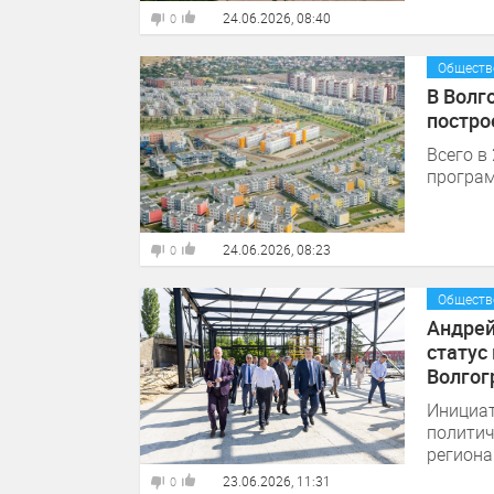
24.06.2026, 08:40
0
Обществ
В Волг
постро
Всего в
програм
24.06.2026, 08:23
0
Обществ
Андрей
статус
Волгог
Инициат
политич
региона
23.06.2026, 11:31
0