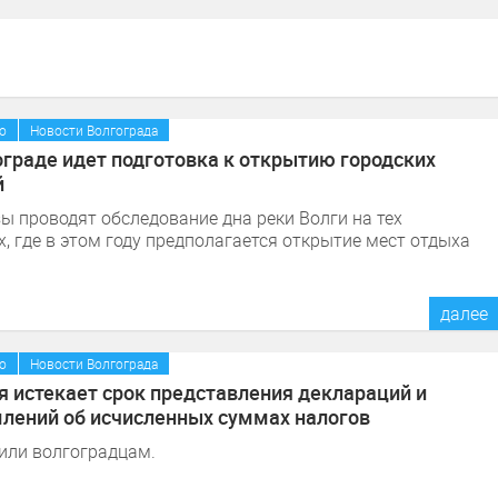
/
о
Новости Волгограда
ограде идет подготовка к открытию городских
й
ы проводят обследование дна реки Волги на тех
х, где в этом году предполагается открытие мест отдыха
далее
/
о
Новости Волгограда
я истекает срок представления деклараций и
лений об исчисленных суммах налогов
или волгоградцам.