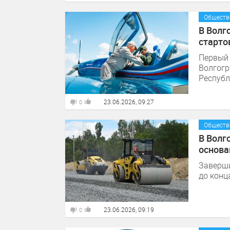
Обществ
В Волг
старто
Первый 
Волгогр
Республ
23.06.2026, 09:27
0
Обществ
В Волг
основа
Заверши
до конц
23.06.2026, 09:19
0