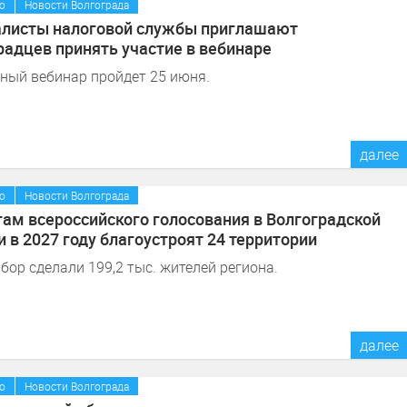
/
о
Новости Волгограда
листы налоговой службы приглашают
радцев принять участие в вебинаре
ный вебинар пройдет 25 июня.
далее
/
о
Новости Волгограда
гам всероссийского голосования в Волгоградской
и в 2027 году благоустроят 24 территории
бор сделали 199,2 тыс. жителей региона.
далее
/
о
Новости Волгограда