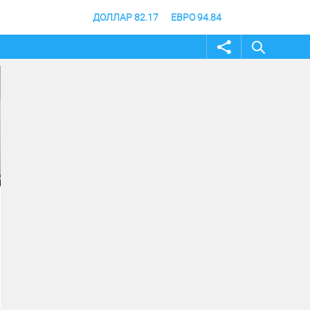
ДОЛЛАР 82.17
ЕВРО 94.84
04 август 2026
04 август 2026
Андрей Бочаров провел
Строительство музе
совещание по ходу
специальной военно
создания памятника и
операции в Волгогра
музея СВО
финишной прямой