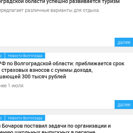
оградской области успешно развивается туризм
предлагает различные варианты для отдыха.
далее
/
о
Новости Волгограда
Ф по Волгоградской области: приближается срок
 страховых взносов с суммы дохода,
ающей 300 тысяч рублей
нее 1 июля.
далее
/
о
Новости Волгограда
 Бочаров поставил задачи по организации и
ению школьных выпускных в регионе