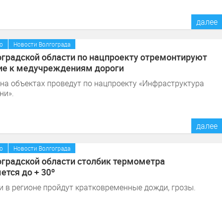
далее
/
о
Новости Волгограда
оградской области по нацпроекту отремонтируют
е к медучреждениям дороги
на объектах проведут по нацпроекту «Инфраструктура
ни».
далее
/
о
Новости Волгограда
оградской области столбик термометра
ется до + 30º
 в регионе пройдут кратковременные дожди, грозы.