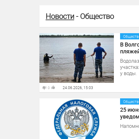
Новости
- Общество
Обществ
В Волг
пляже
Водолаз
участка
у воды.
24.06.2026, 15:03
0
Обществ
25 июн
уведом
Напомн