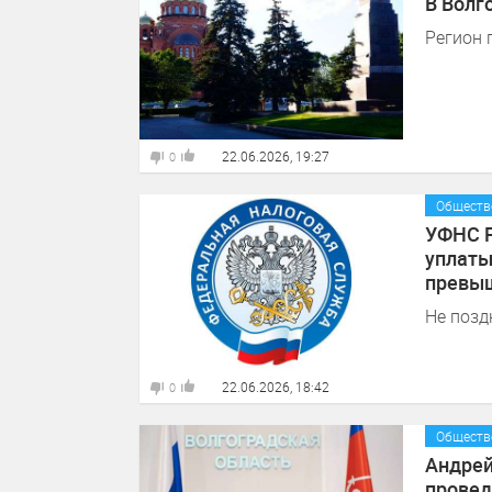
В Волг
Регион 
22.06.2026, 19:27
0
Обществ
УФНС Р
уплаты
превыш
Не позд
22.06.2026, 18:42
0
Обществ
Андрей
провед