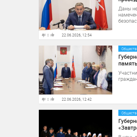
Даны не
намечен
безопас
22.06.2026, 12:54
0
Обществ
Губерн
память
Участни
граждан
22.06.2026, 12:42
0
Обществ
Губерн
«Завтр