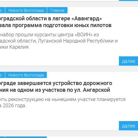
/
/
о
Новости Волгограда
Главное
оградской области в лагере «Авангард»
вала программа подготовки юных пилотов
набор прошли курсанты центра «ВОИН» из
адской области, Луганской Народной Республики и
ики Карелия.
далее
/
о
Новости Волгограда
ограде завершается устройство дорожного
ния на одном из участков по ул. Ангарской
ть реконструкцию на нынешнем участке планируется
а 2026 года.
далее