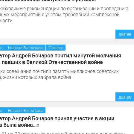
обходимые рекомендации по организации и проведению
ных мероприятий с учетом требований комплексной
ности.
далее
/
/
о
Новости Волгограда
Главное
атор Андрей Бочаров почтил минутой молчания
 павших в Великой Отечественной войне
ки совещания почтили память миллионов советских
, жизни которых забрала война.
далее
/
о
Новости Волгограда
атор Андрей Бочаров принял участие в акции
а была война…»