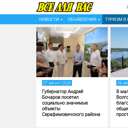
НОВОСТИ
ОБЪЯВЛЕНИЯ
ТУРИЗМ В
07 август 2026
06 ав
дрей
Губернатор Андрей
В ма
л встречу с
Бочаров посетил
Волг
социально значимые
благ
кого района
объекты
обще
Серафимовичского района
прос