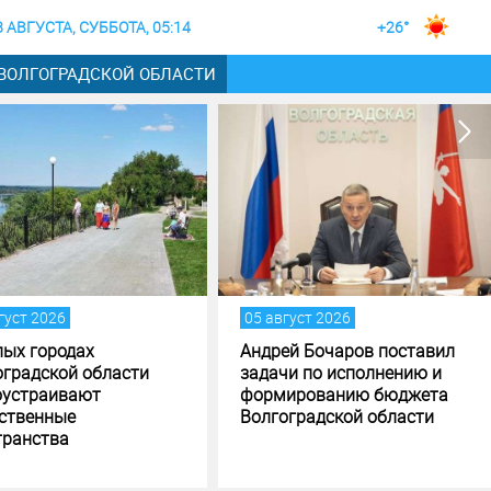
8 АВГУСТА, СУББОТА, 05:14
+26°
 ВОЛГОГРАДСКОЙ ОБЛАСТИ
густ 2026
05 август 2026
лых городах
Андрей Бочаров поставил
оградской области
задачи по исполнению и
оустраивают
формированию бюджета
ственные
Волгоградской области
транства