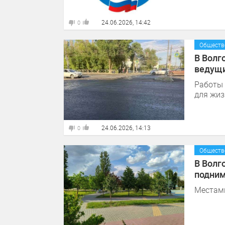
24.06.2026, 14:42
0
Обществ
В Волг
ведущи
Работы 
для жиз
24.06.2026, 14:13
0
Обществ
В Волг
подним
Местами