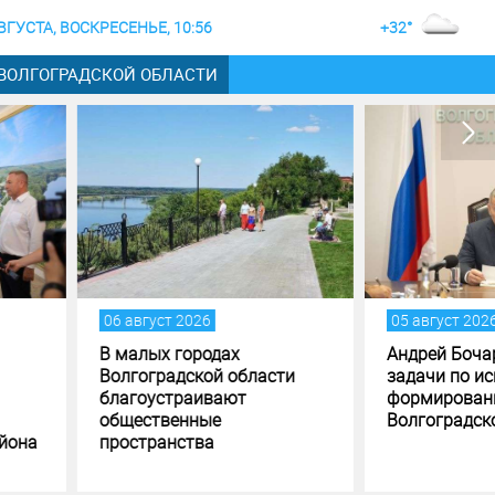
ВГУСТА, ВОСКРЕСЕНЬЕ, 10:56
+32°
 ВОЛГОГРАДСКОЙ ОБЛАСТИ
густ 2026
05 август 2026
лых городах
Андрей Бочаров поставил
оградской области
задачи по исполнению и
оустраивают
формированию бюджета
ственные
Волгоградской области
транства