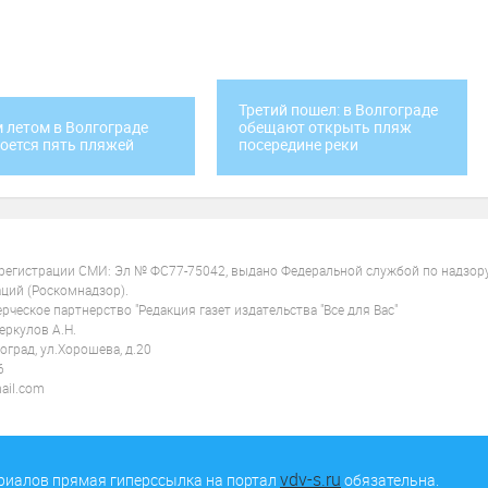
Третий пошел: в Волгограде
 летом в Волгограде
обещают открыть пляж
оется пять пляжей
посередине реки
 регистрации СМИ: Эл № ФС77-75042, выдано Федеральной службой по надзор
ций (Роскомнадзор).
ческое партнерство "Редакция газет издательства "Все для Вас"
ркулов А.Н.
оград, ул.Хорошева, д.20
6
ail.com
vdv-s.ru
риалов прямая гиперссылка на портал
обязательна.