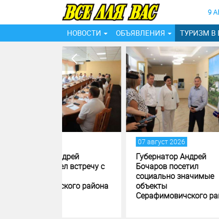
9 А
НОВОСТИ
ОБЪЯВЛЕНИЯ
ТУРИЗМ В
07 август 2026
06 ав
дрей
Губернатор Андрей
В ма
л встречу с
Бочаров посетил
Волг
социально значимые
благ
кого района
объекты
обще
Серафимовичского района
прос