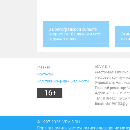
В Волгоградской области
откроется 18 пляжей и мест
Этим
отдыха у воды
откр
VDV-S.RU
Главная
Реестровая запись о
Контакты
массовых коммуника
Политика конфиденциальности
Учредитель:
Некоммер
Главный редактор:
Ме
16+
Адрес:
400107, г.Волг
Тел.:
8 (8442) 72-53-7
Email:
eln196182@gm
© 1997-2026, VDV-S.RU
При полном или частичном использовании мате