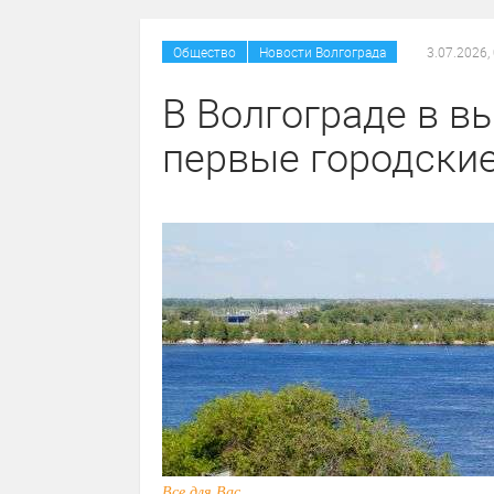
/
Общество
Новости Волгограда
3.07.2026,
В Волгограде в в
первые городски
Все для Вас