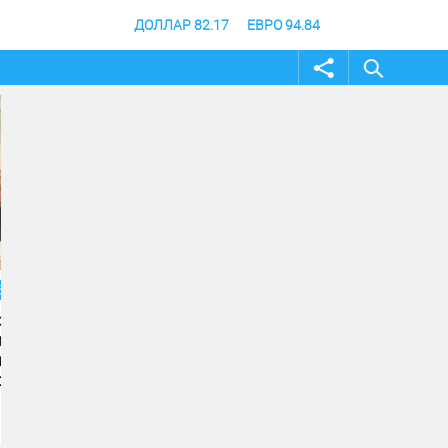
ДОЛЛАР 82.17
ЕВРО 94.84
04 август 2026
04 август 2026
Андрей Бочаров провел
Строительство музе
совещание по ходу
специальной военно
создания памятника и
операции в Волгогра
музея СВО
финишной прямой