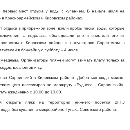
ю первых мест отдыха у воды с купанием. В начале июля на
- в Красноармейском и Кировском районах.
 отдыха в прибрежной зоне: взяли пробы песка, воды, которые
аключения, а водолазы обследовали дно и очистили его от
арпинском в Кировском районе и полуострове Сарептском в
етителей в ближайшую субботу – 4 июля.
змездным. Организаторы пляжей могут взимать плату только за
едок, шезлонгов и т.д.
рове Сарпинский в Кировском районе. Добраться сюда можно,
ревозящего пассажиров по маршруту «Руднева - Сарпинский»,
ть ежедневно с 10.00 до 19.00.
я открыть пляж на территории нижнего поселка ВГТЗ
 воды без купания в микрорайоне Тулака Советского района.