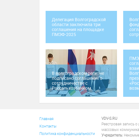
Делегация Волгоградской
Волг
области заключила три
фонд
соглашения на площадке
согл
ПМЭФ-2025
сотр
ПМЭФ
согл
вза
В волгоградском регионе
Волг
подписано соглашение о
през
сотрудничестве с
«Рос
Россельхозбанком
воз
VDV-S.RU
Главная
Реестровая запись о
Контакты
массовых коммуника
Политика конфиденциальности
Учредитель:
Некоммер