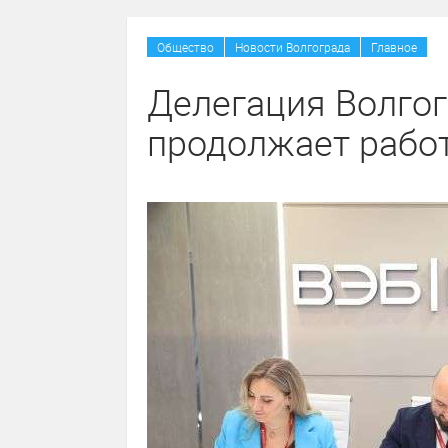
/
/
Общество
Новости Волгограда
Главное
Делегация Волгог
продолжает рабо