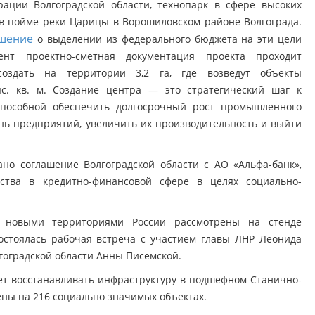
ации Волгоградской области, технопарк в сфере высоких
 в пойме реки Царицы в Ворошиловском районе Волгограда.
шение
о выделении из федерального бюджета на эти цели
нт проектно-сметная документация проекта проходит
создать на территории 3,2 га, где возведут объекты
с. кв. м. Создание центра — это стратегический шаг к
пособной обеспечить долгосрочный рост промышленного
ень предприятий, увеличить их производительность и выйти
о соглашение Волгоградской области с АО «Альфа-банк»,
ества в кредитно-финансовой сфере в целях социально-
с новыми территориями России рассмотрены на стенде
состоялась рабочая встреча с участием главы ЛНР Леонида
гоградской области Анны Писемской.
ает восстанавливать инфраструктуру в подшефном Станично-
ены на 216 социально значимых объектах.