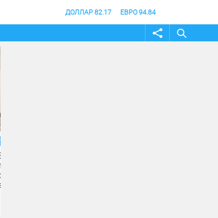
ДОЛЛАР 82.17
ЕВРО 94.84
04 август 2026
04 август 2026
Андрей Бочаров провел
Строительство музе
совещание по ходу
специальной военно
создания памятника и
операции в Волгогра
музея СВО
финишной прямой