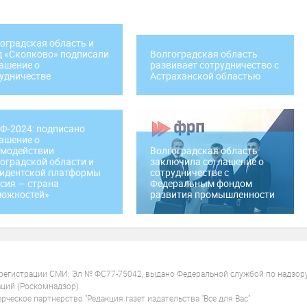
оградская область и
 «Сколково» подписали
Волгоградская область
ашение о
развивает сотрудничество с
удничестве
Астраханской областью
-2024: подписано
ашение о
имодействии
Волгоградская область
оградской области и
заключила соглашение о
идентской платформы
сотрудничестве с
сия — страна
Федеральным фондом
можностей»
развития промышленности
 регистрации СМИ: Эл № ФС77-75042, выдано Федеральной службой по надзор
ций (Роскомнадзор).
ческое партнерство "Редакция газет издательства "Все для Вас"