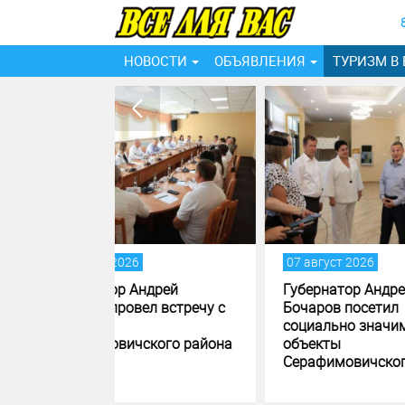
НОВОСТИ
ОБЪЯВЛЕНИЯ
ТУРИЗМ В
07 август 2026
06 ав
дрей
Губернатор Андрей
В ма
л встречу с
Бочаров посетил
Волг
социально значимые
благ
кого района
объекты
обще
Серафимовичского района
прос