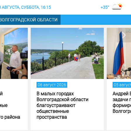
8 АВГУСТА, СУББОТА, 16:15
+35°
 ВОЛГОГРАДСКОЙ ОБЛАСТИ
густ 2026
05 август 2026
лых городах
Андрей Бочаров поставил
оградской области
задачи по исполнению и
оустраивают
формированию бюджета
ственные
Волгоградской области
транства