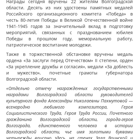
Награды сегодня вручены 22 жителям Волгоградской
области. Десять из них удостоены памятных медалей
Российского организационного комитета «Победа» в
честь 80-летия Победы в Великой Отечественной войне
1941-1945 годов за значительный вклад в подготовку
мероприятий, связанных с празднованием юбилея
Победы в прошлом году, мемориальную работу,
патриотическое воспитание молодежи.
Также в торжественной обстановке вручены медаль
ордена «За заслуги перед Отечеством» II степени, орден
«За укрепление дружбы и согласия», медали «За доблесть
и мужество», почетные грамоты губернатора
Волгоградской области.
«Отдельно отмечу награжденных государственными
наградами Волгоградской области руководителей
культурного фонда Александры Николаевны Пахмутовой —
всенародно любимого композитора, Героя
Социалистического Труда, Героя Труда России, Почетного
гражданина Волгоградской области, города-героя
Волгограда, единственного человека в истории
Волгоградской области, чье имя золотыми буквами
четырежды вписано здесь, на стенах Зала Воинской и