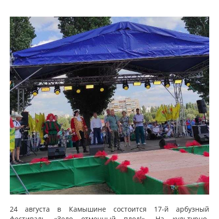
24 августа в Камышине состоится 17-й арбузный
фестиваль «Зело отменный плод!». На культурно-