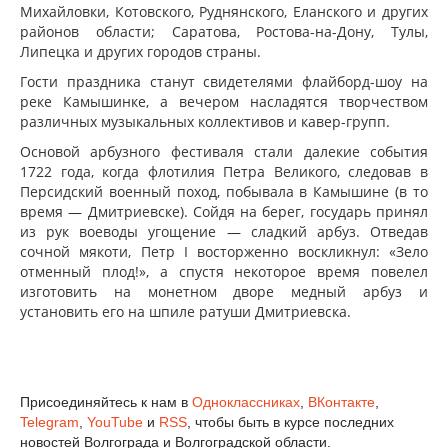
Михайловки, Котовского, Руднянского, Еланского и других
районов области; Саратова, Ростова-на-Дону, Тулы,
Липецка и других городов страны.
Гости праздника станут свидетелями флайборд-шоу на
реке Камышинке, а вечером насладятся творчеством
различных музыкальных коллективов и кавер-групп.
Основой арбузного фестиваля стали далекие события
1722 года, когда флотилия Петра Великого, следовав в
Персидский военный поход, побывала в Камышине (в то
время — Дмитриевске). Сойдя на берег, государь принял
из рук воеводы угощение — сладкий арбуз. Отведав
сочной мякоти, Петр I восторженно воскликнул: «Зело
отменный плод!», а спустя некоторое время повелел
изготовить на монетном дворе медный арбуз и
установить его на шпиле ратуши Дмитриевска.
Присоединяйтесь к нам в
Одноклассниках
,
ВКонтакте
,
Telegram
,
YouTube
и
RSS
, чтобы быть в курсе последних
новостей Волгограда и Волгоградской области.