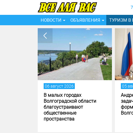
7
НОВОСТИ
ОБЪЯВЛЕНИЯ
ТУРИЗМ В
06 август 2026
05 ав
дрей
В малых городах
Андр
ил
Волгоградской области
зада
ачимые
благоустраивают
форм
общественные
Волг
кого района
пространства