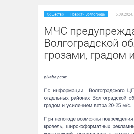
/
Общество
Новости Волгограда
5.08.2024,
МЧС предупрежда
Волгоградской об
грозами, градом 
pixabay.com
По информации Волгоградского ЦГМ
отдельных районах Волгоградской 
градом и усилением ветра 20-25 м/с.
При непогоде возможны повреждения 
кровель, широкоформатных рекламны
конструкций, приводящее к затору 