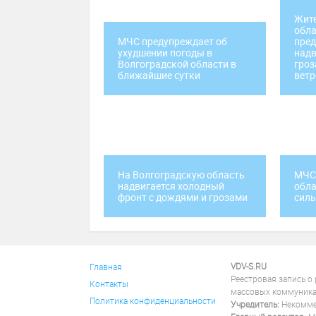
Жите
обл
МЧС предупреждает об
пред
ухудшении погоды в
надв
Волгоградской области в
гроз
ближайшие сутки
вет
На Волгоградскую область
МЧС
надвигается холодный
обла
фронт с дождями и грозами
силь
VDV-S.RU
Главная
Реестровая запись о
Контакты
массовых коммуника
Политика конфиденциальности
Учредитель:
Некоммер