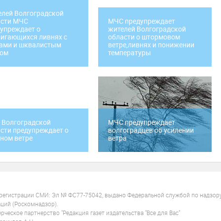
лей Волгоградской
асти МЧС
МЧС предупреждает
упреждает о
жителей Волгоградской
игающихся ливнях с
области о штормовом
ами и шквалистым
ветре,ливнях и понижении
ром
температуры
 Волгоградской
МЧС предупреждает
сти предупреждает о
волгоградцев об усилении
ном ветре
ветра
 регистрации СМИ: Эл № ФС77-75042, выдано Федеральной службой по надзор
ций (Роскомнадзор).
ческое партнерство "Редакция газет издательства "Все для Вас"