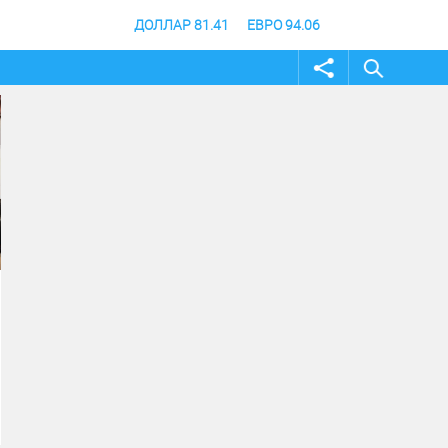
ДОЛЛАР 81.41
ЕВРО 94.06
04 август 2026
02 август 2026
Строительство музея
Жителей и гостей
специальной военной
Волгоградской обла
операции в Волгограде - на
приглашают принят
финишной прямой
участие в фотоконку
«Путешествуй!»