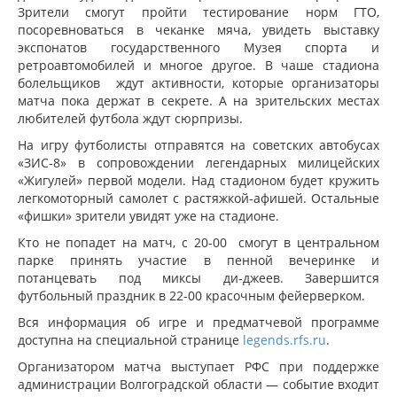
Зрители смогут пройти тестирование норм ГТО,
посоревноваться в чеканке мяча, увидеть выставку
экспонатов государственного Музея спорта и
ретроавтомобилей и многое другое. В чаше стадиона
болельщиков ждут активности, которые организаторы
матча пока держат в секрете. А на зрительских местах
любителей футбола ждут сюрпризы.
На игру футболисты отправятся на советских автобусах
«ЗИС-8» в сопровождении легендарных милицейских
«Жигулей» первой модели. Над стадионом будет кружить
легкомоторный самолет с растяжкой-афишей. Остальные
«фишки» зрители увидят уже на стадионе.
Кто не попадет на матч, с 20-00 смогут в центральном
парке принять участие в пенной вечеринке и
потанцевать под миксы ди-джеев. Завершится
футбольный праздник в 22-00 красочным фейерверком.
Вся информация об игре и предматчевой программе
доступна на специальной странице
legends.rfs.ru
.
Организатором матча выступает РФС при поддержке
администрации Волгоградской области — событие входит