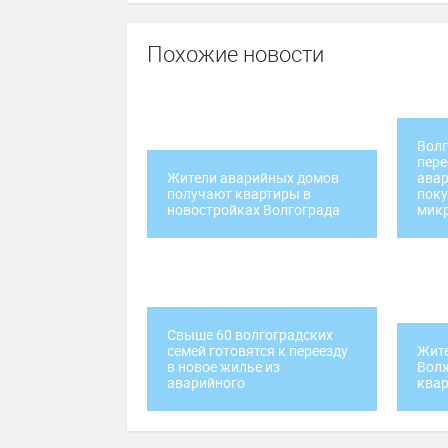
Похожие новости
Волг
пере
Жители аварийных домов
авар
получают квартиры в
поку
новостройках Волгограда
мик
Свыше 60 волгоградских
семей готовятся к переезду
Жит
в новое жилье из
Волж
аварийного
квар