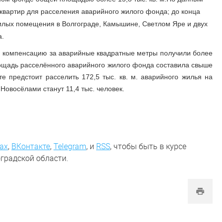
 квартир для расселения аварийного жилого фонда; до конца
илых помещения в Волгограде, Камышине, Светлом Яре и двух
она.
ю компенсацию за аварийные квадратные метры получили более
площадь расселённого аварийного жилого фонда составила свыше
те предстоит расселить 172,5 тыс. кв. м. аварийного жилья на
Новосёлами станут 11,4 тыс. человек.
ах
,
ВКонтакте
,
Telegram
,
и
RSS
, чтобы быть в курсе
градской области.