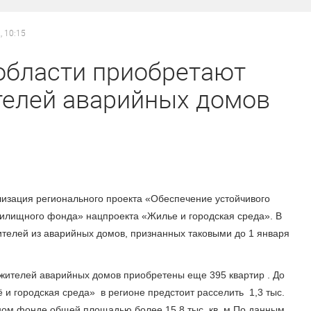
, 10:15
области приобретают
телей аварийных домов
изация регионального проекта «Обеспечение устойчивого
илищного фонда» нацпроекта «Жилье и городская среда». В
телей из аварийных домов, признанных таковыми до 1 января
жителей аварийных домов приобретены еще 395 квартир . До
 и городская среда» в регионе предстоит расселить 1,3 тыс.
ом фонде общей площадью более 15,8 тыс. кв. м.По данным