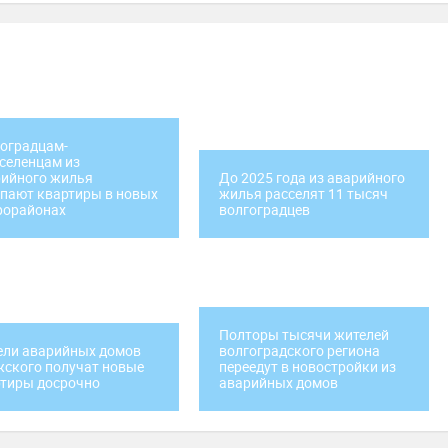
оградцам-
селенцам из
ийного жилья
До 2025 года из аварийного
пают квартиры в новых
жилья расселят 11 тысяч
рорайонах
волгоградцев
Полторы тысячи жителей
ели аварийных домов
волгоградского региона
ского получат новые
переедут в новостройки из
тиры досрочно
аварийных домов