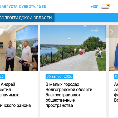
8 АВГУСТА, СУББОТА, 16:38
+35°
 ВОЛГОГРАДСКОЙ ОБЛАСТИ
август 2026
05 август 2026
алых городах
Андрей Бочаров поставил
гоградской области
задачи по исполнению и
агоустраивают
формированию бюджета
щественные
Волгоградской области
странства