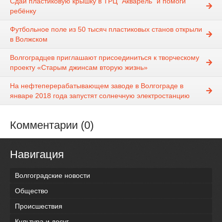
Сдай пластиковую крышку в ТРЦ “Акварель” и помоги
ребёнку
Футбольное поле из 50 тысяч пластиковых станов открыли
в Волжском
Волгоградцев приглашают присоединиться к творческому
проекту «Старым джинсам вторую жизнь»
На нефтеперерабатывающем заводе в Волгограде в
январе 2018 года запустят солнечную электростанцию
Комментарии (0)
Навигация
Волгоградские новости
Общество
Происшествия
Культура и досуг