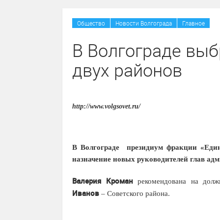
/
/
Общество
Новости Волгограда
Главное
В Волгограде выб
двух районов
http://www.volgsovet.ru/
В Волгограде президиум фракции «Един
назначение новых руководителей глав ад
Валерия Кроман
рекомендована на долж
Иванов
– Советского района.