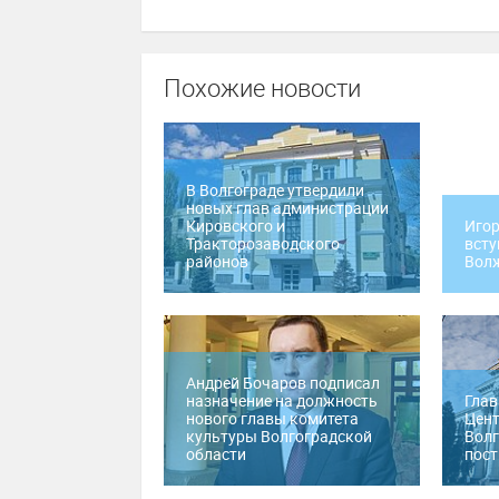
Похожие новости
В Волгограде утвердили
новых глав администрации
Кировского и
Игор
Тракторозаводского
всту
районов
Вол
Андрей Бочаров подписал
назначение на должность
Глав
нового главы комитета
Цент
культуры Волгоградской
Волг
области
пост