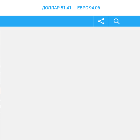
ДОЛЛАР 81.41
ЕВРО 94.06
02 август 2026
31 июль 2026
Жителей и гостей
В Волгоградской об
Волгоградской области
продлили режим
приглашают принять
ограничения посещ
участие в фотоконкурсе
лесов
«Путешествуй!»