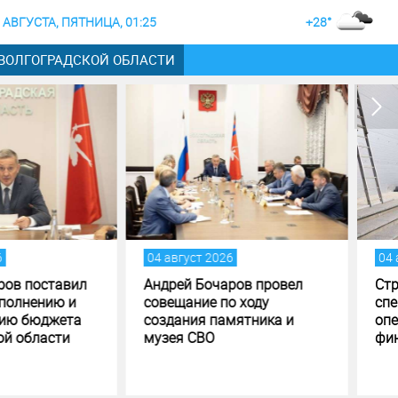
 АВГУСТА, ПЯТНИЦА, 01:25
+28°
 ВОЛГОГРАДСКОЙ ОБЛАСТИ
вгуст 2026
04 август 2026
ей Бочаров провел
Строительство музея
щание по ходу
специальной военной
ания памятника и
операции в Волгограде - на
ея СВО
финишной прямой