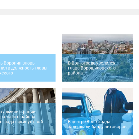
ь Воронин вновь
В Волгограде уволился
пил в должность главы
глава Ворошиловского
жского
района
а администрации
рального района
ограда покинул свой
В центре Волгограда
задержали банду автоворов