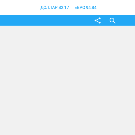
ДОЛЛАР 82.17
ЕВРО 94.84
04 август 2026
04 август 2026
Андрей Бочаров провел
Строительство музе
совещание по ходу
специальной военно
создания памятника и
операции в Волгогра
музея СВО
финишной прямой