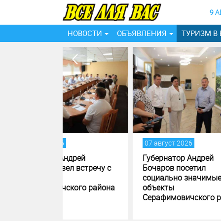
9 А
НОВОСТИ
ОБЪЯВЛЕНИЯ
ТУРИЗМ В
07 август 2026
06 ав
дрей
Губернатор Андрей
В ма
л встречу с
Бочаров посетил
Волг
социально значимые
благ
кого района
объекты
обще
Серафимовичского района
прос