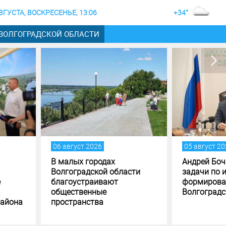
ВГУСТА, ВОСКРЕСЕНЬЕ, 13:06
+34°
 ВОЛГОГРАДСКОЙ ОБЛАСТИ
густ 2026
05 август 2026
лых городах
Андрей Бочаров поставил
оградской области
задачи по исполнению и
оустраивают
формированию бюджета
ственные
Волгоградской области
транства