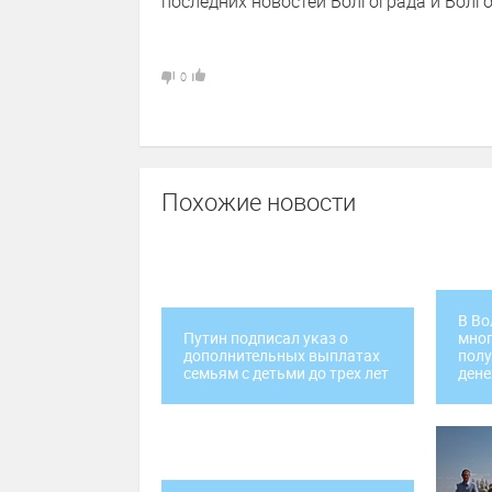
последних новостей Волгограда и Волго
0
Похожие новости
В Во
Путин подписал указ о
мног
дополнительных выплатах
пол
семьям с детьми до трех лет
ден