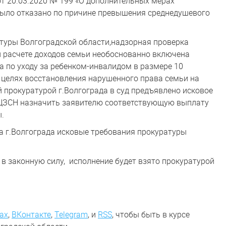
т 20.03.2020 № 199 «О дополнительных мерах
было отказано по причине превышения среднедушевого
уры Волгоградской области,надзорная проверка
 расчете доходов семьи необоснованно включена
 по уходу за ребенком-инвалидом в размере 10
в целях восстановления нарушенного права семьи на
 прокуратурой г.Волгограда в суд предъявлено исковое
 ЦЗСН назначить заявителю соответствующую выплату
.
а г.Волгограда исковые требования прокуратуры
 в законную силу, исполнение будет взято прокуратурой
ах
,
ВКонтакте
,
Telegram
,
и
RSS
, чтобы быть в курсе