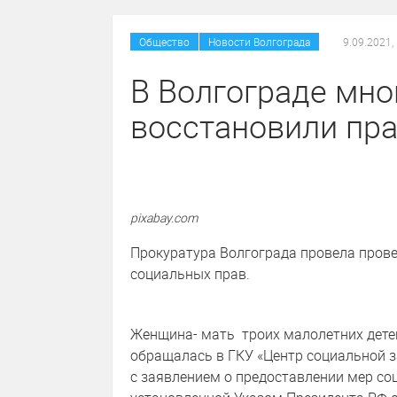
/
Общество
Новости Волгограда
9.09.2021,
В Волгограде мно
восстановили пра
pixabay.com
Прокуратура Волгограда провела пров
социальных прав.
Женщина- мать троих малолетних детей,
обращалась в ГКУ «Центр социальной 
с заявлением о предоставлении мер соци