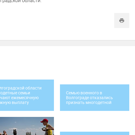
градской области.
лгоградской области
одетные семьи
Семью военного в
учают ежемесячную
Волгограде отказались
ежную выплату
признать многодетной