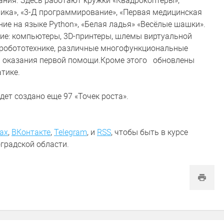
ния. Здесь работают кружки «Квадрокоптеры»,
ника», «3-Д программирование», «Первая медицинская
ие на языке Python», «Белая ладья» «Весёлые шашки».
ие: компьютеры, 3D-принтеры, шлемы виртуальной
 робототехнике, различные многофункциональные
я оказания первой помощи.Кроме этого обновлены
тике.
дет создано еще 97 «Точек роста».
ах
,
ВКонтакте
,
Telegram
,
и
RSS
, чтобы быть в курсе
градской области.