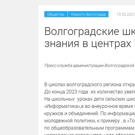
/
Общество
Новости Волгограда
15.03.2021
Волгоградские ш
знания в центрах 
Пресс-служба администрации Волгоградской
В школах волгоградского региона откр
До конца 2023 года их количество увел
На школьных уроках дети сельских шко
«Информатика»,а во внеурочное время ц
кружков и объединений. По информации
молодежной политики, к примеру , в «Т
по общеобразовательным программам з