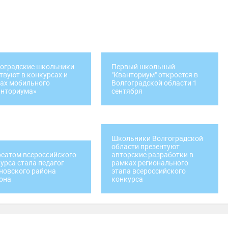
оградские школьники
Первый школьный
твуют в конкурсах и
"Кванториум" откроется в
ах мобильного
Волгоградской области 1
анториума»
сентября
Школьники Волгоградской
области презентуют
еатом всероссийского
авторские разработки в
урса стала педагог
рамках регионального
новского района
этапа всероссийского
она
конкурса