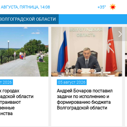
 АВГУСТА, ПЯТНИЦА, 14:08
+35°
 ВОЛГОГРАДСКОЙ ОБЛАСТИ
 август 2026
04 август 2026
дрей Бочаров поставил
Андрей Бочаров провел
дачи по исполнению и
совещание по ходу
ормированию бюджета
создания памятника и
лгоградской области
музея СВО