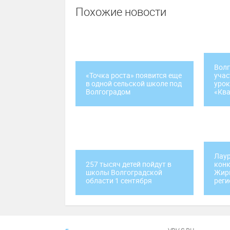
Похожие новости
Волг
«Точка роста» появится еще
учас
в одной сельской школе под
урок
Волгоградом
«Кв
Лаур
257 тысяч детей пойдут в
конк
школы Волгоградской
Жир
области 1 сентября
реги