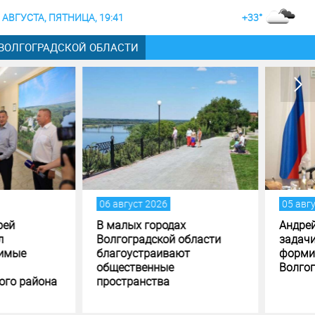
 АВГУСТА, ПЯТНИЦА, 19:41
+33°
 ВОЛГОГРАДСКОЙ ОБЛАСТИ
густ 2026
05 август 2026
лых городах
Андрей Бочаров поставил
оградской области
задачи по исполнению и
оустраивают
формированию бюджета
ственные
Волгоградской области
транства