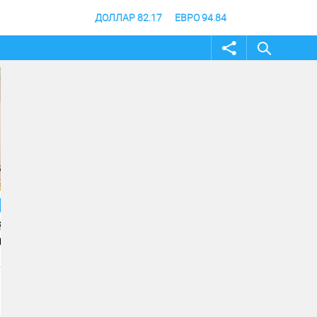
ДОЛЛАР 82.17
ЕВРО 94.84
04 август 2026
04 август 2026
Андрей Бочаров провел
Строительство музе
совещание по ходу
специальной военно
создания памятника и
операции в Волгогра
музея СВО
финишной прямой