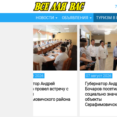
7
НОВОСТИ
ОБЪЯВЛЕНИЯ
ТУРИЗМ В
07 август 2026
06 ав
дрей
Губернатор Андрей
В ма
л встречу с
Бочаров посетил
Волг
социально значимые
благ
кого района
объекты
обще
Серафимовичского района
прос