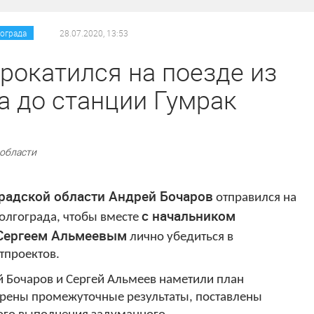
/
/
ограда
28.07.2020, 13:53
рокатился на поезде из
а до станции Гумрак
 области
градской области Андрей Бочаров
отправился на
с начальником
олгограда, чтобы вместе
Сергеем Альмеевым
лично убедиться в
тпроектов.
й Бочаров и Сергей Альмеев наметили план
трены промежуточные результаты, поставлены