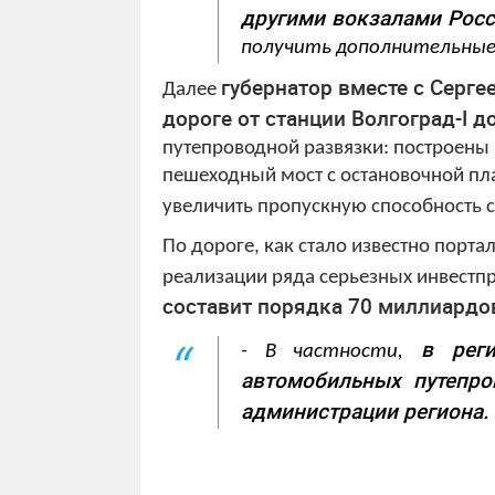
другими вокзалами Рос
получить дополнительные
губернатор вместе с Серг
Далее
дороге от станции Волгоград-
I
до
путепроводной развязки: построены п
пешеходный мост с остановочной п
увеличить пропускную способность 
По дороге, как стало известно порта
реализации ряда серьезных инвестп
составит порядка 70 миллиардо
в рег
- В частности,
автомобильных путепро
администрации региона.