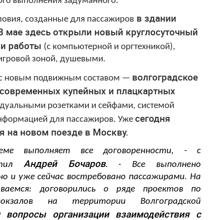
ого выполнения задуманного.
в здании
словия, созданные для пассажиров
 В мае здесь открыли новый круглосуточный
 и работы
(с компьютерной и оргтехникой),
 игровой зоной, душевыми.
волгоградское
 с новым подвижным составом —
 современных купейных и плацкартных
дуальными розетками и сейфами, системой
сегодня
информацией для пассажиров.
Уже
я на новом поезде в Москву.
ме выполняет все договоренности, - с
Андрей Бочаров
етил
. - Все выполнено
но и уже сейчас востребовано пассажирами.
На
аемся: договорились о ряде проектов по
окзалов на территории Волгоградской
м вопросы организации взаимодействия с