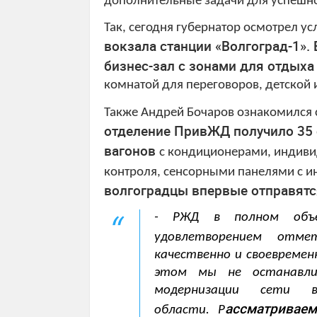
дополнительные задачи для успешн
Так, сегодня губернатор осмотрел у
вокзала станции «Волгоград-1».
бизнес-зал с зонами для отдыха
комнатой для переговоров, детской
Также Андрей Бочаров ознакомился
отделение ПривЖД получило 35
вагонов
с кондиционерами, индиви
контроля, сенсорными панелями с 
волгоградцы впервые отправятс
- РЖД в полном объе
удовлетворением отм
качественно и своевремен
этом мы не останавлив
модернизации сети в
ассматривае
области.
Р