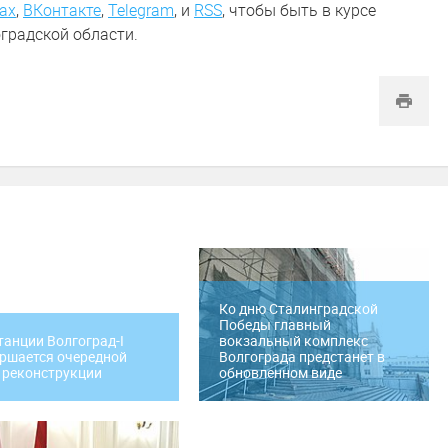
ах
,
ВКонтакте
,
Telegram
,
и
RSS
, чтобы быть в курсе
градской области.
Ко дню Сталинградской
Победы главный
танции Волгоград-I
вокзальный комплекс
ршается очередной
Волгограда предстанет в
 реконструкции
обновленном виде