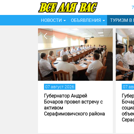
7
НОВОСТИ
ОБЪЯВЛЕНИЯ
ТУРИЗМ В
2026
07 август 2026
р Андрей
Губернатор Андрей
ровел встречу с
Бочаров посетил
социально значимые
ичского района
объекты
Серафимовичского района