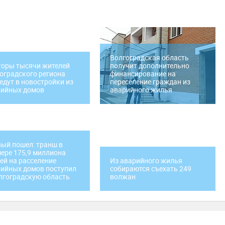
Волгоградская область
оры тысячи жителей
получит дополнительно
оградского региона
финансирование на
едут в новостройки из
переселение граждан из
рийных домов
аварийного жилья
ый пошел: транш в
ере 175,9 миллиона
ей на расселение
Из аварийного жилья
ийных домов поступил
собираются съехать 249
лгоградскую область
волжан