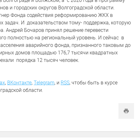
в Волгограде и Волжском, а с 2020 года в программу
ов и городских округов Волгоградской области.
ртнер Фонда содействия реформированию ЖКХ в
х задач. И доказательством тому- поддержка, которую
ра. Андрей Бочаров принял решение перевести
го полностью на региональный уровень. И сейчас в
асселения аварийного фонда, признанного таковым до
ртирных домов площадью 176,7 тысячи квадратных
ехали порядка 12 тысяч человек.
ах
,
ВКонтакте
,
Telegram
,
и
RSS
, чтобы быть в курсе
градской области.