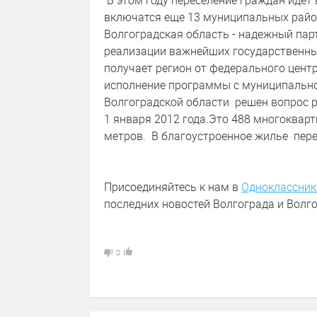
В этом году переселение граждан идет 
включатся еще 13 муниципальных район
Волгоградская область - надежный па
реализации важнейших государственны
получает регион от федерального цент
исполнение программы с муниципально
Волгоградской области решен вопрос р
1 января 2012 года.Это 488 многоква
метров. В благоустроенное жилье пере
Присоединяйтесь к нам в
Одноклассник
последних новостей Волгограда и Волго
0