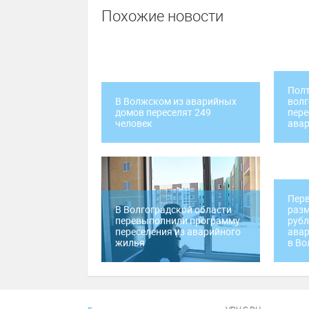
Похожие новости
Полт
В Волжском из аварийных
волг
домов переселят 249
пере
человек
ава
Перв
В Волгоградской области
разм
перевыполнили программу
рубл
переселения из аварийного
авар
жилья
в Во