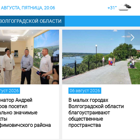
 АВГУСТА, ПЯТНИЦА, 20:06
+31°
 ВОЛГОГРАДСКОЙ ОБЛАСТИ
06 август 2026
05 август 2026
В малых городах
Андрей Бочаров поставил
Волгоградской области
задачи по исполнению и
благоустраивают
формированию бюджета
общественные
Волгоградской области
пространства