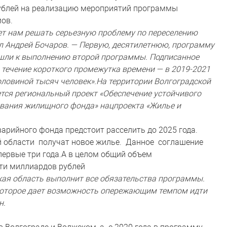
 рублей на реализацию мероприятий программы
ов.
ет нам решать серьезную проблему по переселению
ал Андрей Бочаров. — Первую, десятилетнюю, программу
ешли к выполнению второй программы. Подписанное
 течение короткого промежутка времени — в 2019-2021
половиной тысяч человек».На территории Волгоградской
ется региональный проект «Обеспечение устойчивого
вания жилищного фонда» нацпроекта «Жилье и
арийного фонда предстоит расселить до 2025 года.
й области получат новое жилье. Данное соглашение
ервые три года.А в целом общий объем
ти миллиардов рублей
ская область выполнит все обязательства программы.
 которое дает возможность опережающим темпом идти
н.