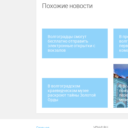
Похожие новости
Волгоградцы смогут
В пр
бесплатно отправить
волг
электронные открытки с
пер
вокзалов
ком
В волгоградском
В Во
краеведческом музее
пож
раскроют тайны Золотой
пере
Орды
муз
VDV-S.RU
Главная