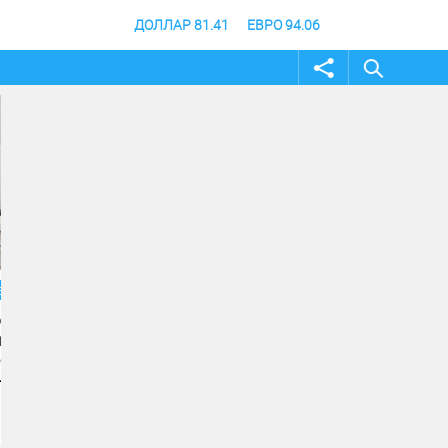
ДОЛЛАР 81.41
ЕВРО 94.06
02 август 2026
31 июль 2026
Жителей и гостей
В Волгоградской об
Волгоградской области
продлили режим
приглашают принять
ограничения посещ
участие в фотоконкурсе
лесов
«Путешествуй!»