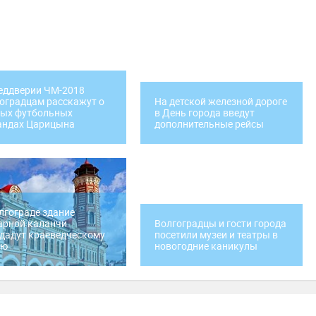
еддверии ЧМ-2018
оградцам расскажут о
На детской железной дороге
вых футбольных
в День города введут
андах Царицына
дополнительные рейсы
лгограде здание
арной каланчи
Волгоградцы и гости города
дадут краеведческому
посетили музеи и театры в
ею
новогодние каникулы