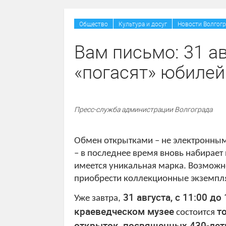
Общество
Культура и досуг
Новости Волгогр
Вам письмо: 31 а
«погасят» юбиле
Пресс-служба администрации Волгограда
Обмен открытками – не электронным
– в последнее время вновь набирает 
имеется уникальная марка. Возможн
приобрести коллекционные экземпля
31 августа, с 11:00 д
Уже завтра,
краеведческом музее
т
состоится
открыток, посвященных 430-лет