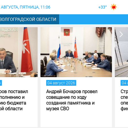
 АВГУСТА, ПЯТНИЦА, 11:06
+33°
 ВОЛГОГРАДСКОЙ ОБЛАСТИ
вгуст 2026
04 август 2026
ей Бочаров провел
Строительство музея
щание по ходу
специальной военной
ания памятника и
операции в Волгограде - на
я СВО
финишной прямой